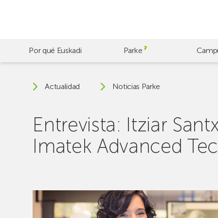
Skip
to
main
content
Por qué Euskadi
Parke
Camp
Actualidad
Noticias Parke
Entrevista: Itziar San
Imatek Advanced Tec