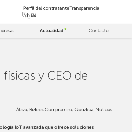
Perfil del contratante
Transparencia
EN
EU
presas
Actualidad
Contacto
s físicas y CEO de
Álava
,
Bizkaia
,
Compromiso
,
Gipuzkoa
,
Noticias
ología IoT avanzada que ofrece soluciones