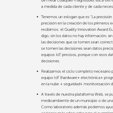
de medir cualquier magnitudes física (tem
a medida de cada cliente y de cada neces
Tenemos un eslogan que es “La precisión e
precisión en la creación de los primeros e
recibimos: el Quality Innovation Award Eu
digo, sin los datos no hay información, s
las decisiones que se tomen sean correcta
se tomen las decisiones sean datos precis
equipos IoT precisos, porque con esos dat
decisiones.
Realizamos el ciclo completo necesario pa
equipo IoT (hardware+ electrónica+ prog
en la nube + seguridad+ monitorización d
A través de nuestra plataforma Web, se p
medioambiente de un municipio o de una 
Como laboratorio además podemos ayudar 