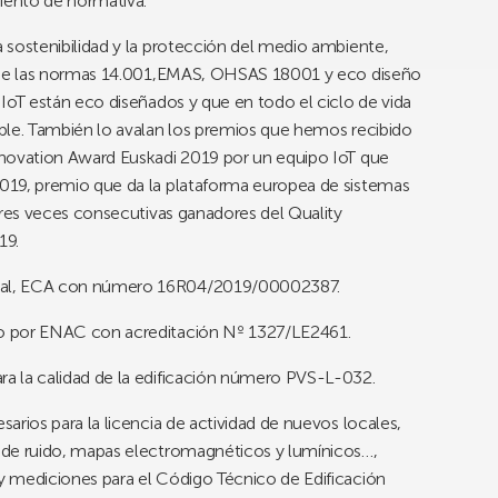
iento de normativa.
 sostenibilidad y la protección del medio ambiente,
s de las normas 14.001,EMAS, OHSAS 18001 y eco diseño
IoT están eco diseñados y que en todo el ciclo de vida
ble. También lo avalan los premios que hemos recibido
nnovation Award Euskadi 2019 por un equipo IoT que
019, premio que da la plataforma europea de sistemas
tres veces consecutivas ganadores del Quality
19.
tal, ECA con número 16R04/2019/00002387.
o por ENAC con acreditación Nº 1327/LE2461.
a la calidad de la edificación número PVS-L-032.
arios para la licencia de actividad de nuevos locales,
 de ruido, mapas electromagnéticos y lumínicos…,
 mediciones para el Código Técnico de Edificación