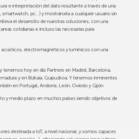
ctura e interpretación del dato resultante a través de una
et, smartwatch, pc…) y mostrársela a cualquier usuario sin
lleva el desarrollo de nuestras soluciones, con una
s tareas cotidianas e incluso las necesarias para
s acústicos, electromagnéticos y lumínicos con una
 tenemos hoy en día Partners en Madrid, Barcelona,
xtremadura y en Bizkaia, Guipuzkoa. Y tenemos inminentes
mbién en Portugal, Andorra, León, Oviedo y Gijón.
orto y medio plazo en muchos países siendo objetivos de
res destinada a IoT, a nivel nacional, y somos capaces