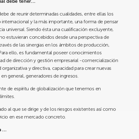
nal debe tener…
be de reunir determinadas cualidades, entre ellas los
 internacional y la más importante, una forma de pensar
cia universal. Siendo ésta una cualificación excluyente,
os no estuvieran concebidos desde una perspectiva de
ravés de las sinergias en los ámbitos de producción,
. Para ello, es fundamental poseer conocimientos
ad de dirección y gestión empresarial -comercialización
d organizativa y directiva, capacidad para crear nuevas
 en general, generadores de ingresos.
te de espíritu de globalización que tenemos en
límites.
 al que se dirige y de los riesgos existentes así como
vicio en ese mercado concreto.
a …