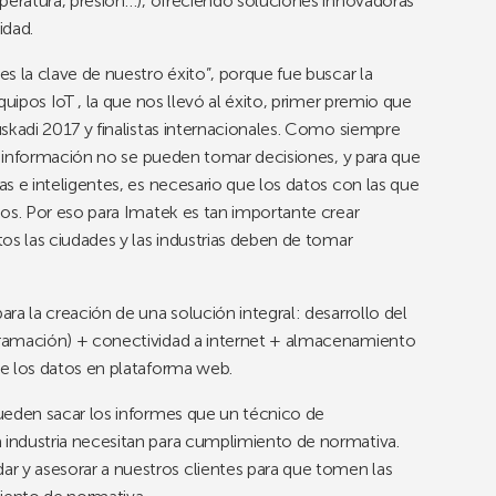
peratura, presión…), ofreciendo soluciones innovadoras
idad.
s la clave de nuestro éxito”, porque fue buscar la
quipos IoT , la que nos llevó al éxito, primer premio que
skadi 2017 y finalistas internacionales. Como siempre
in información no se pueden tomar decisiones, y para que
s e inteligentes, es necesario que los datos con las que
os. Por eso para Imatek es tan importante crear
os las ciudades y las industrias deben de tomar
ra la creación de una solución integral: desarrollo del
ramación) + conectividad a internet + almacenamiento
e los datos en plataforma web.
ueden sacar los informes que un técnico de
industria necesitan para cumplimiento de normativa.
y asesorar a nuestros clientes para que tomen las