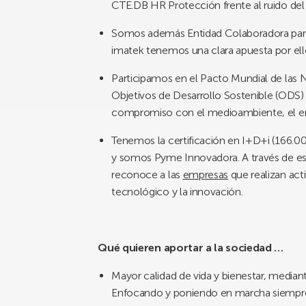
CTE.DB HR Protección frente al ruido del 
Somos además Entidad Colaboradora para
imatek tenemos una clara apuesta por ello
Participamos en el Pacto Mundial de las 
Objetivos de Desarrollo Sostenible (ODS) 
compromiso con el medioambiente, el en
Tenemos la certificación en I+D+i (166.002
y somos Pyme Innovadora. A través de est
reconoce a las
empresas
que realizan acti
tecnológico y la innovación.
Qué quieren aportar a la sociedad …
Mayor calidad de vida y bienestar, median
Enfocando y poniendo en marcha siempre s