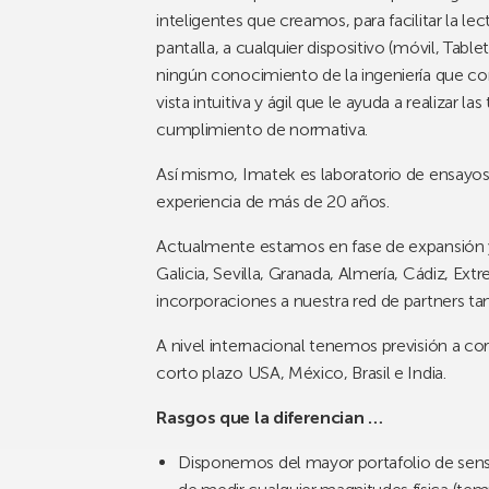
inteligentes que creamos, para facilitar la le
pantalla, a cualquier dispositivo (móvil, Tabl
ningún conocimiento de la ingeniería que con
vista intuitiva y ágil que le ayuda a realizar la
cumplimiento de normativa.
Así mismo, Imatek es laboratorio de ensayo
experiencia de más de 20 años.
Actualmente estamos en fase de expansión y
Galicia, Sevilla, Granada, Almería, Cádiz, E
incorporaciones a nuestra red de partners ta
A nivel internacional tenemos previsión a c
corto plazo USA, México, Brasil e India.
Rasgos que la diferencian
…
Disponemos del mayor portafolio de senso