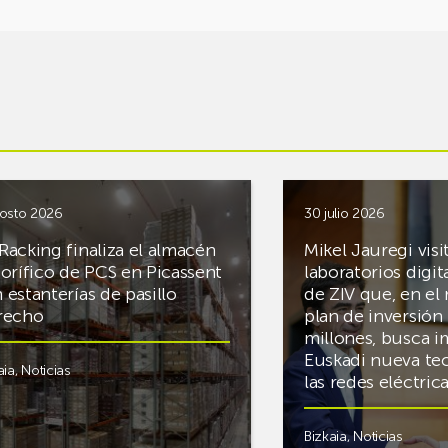
osto 2026
30 julio 2026
Racking finaliza el almacén
Mikel Jauregi visi
gorífico de PCS en Picassent
laboratorios digit
 estanterías de pasillo
de ZIV que, en el
recho
plan de inversión 
millones, busca i
Euskadi nueva te
aia
,
Noticias
las redes eléctri
Bizkaia
,
Noticias