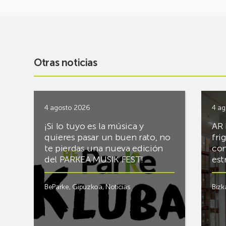
Otras noticias
4 agosto 2026
4 ag
¡Si lo tuyo es la música y
AR 
quieres pasar un buen rato, no
fri
te pierdas una nueva edición
con
del PARKEA MUSIK FEST!
est
BeParke
,
Gipuzkoa
,
Noticias
Bizk