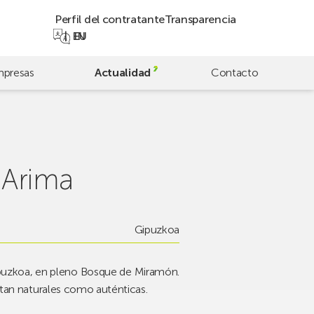
Perfil del contratante
Transparencia
EN
EU
presas
Actualidad
Contacto
 Arima
Gipuzkoa
Gipuzkoa, en pleno Bosque de Miramón.
s tan naturales como auténticas.