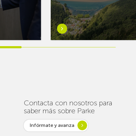
Saber
más
sobreEuskaltel
realiza
cerca
de
un
centenar
de
intervenciones
para
Contacta con nosotros para
garantizar
saber más sobre Parke
la
conectividad
Infórmate y avanza
en