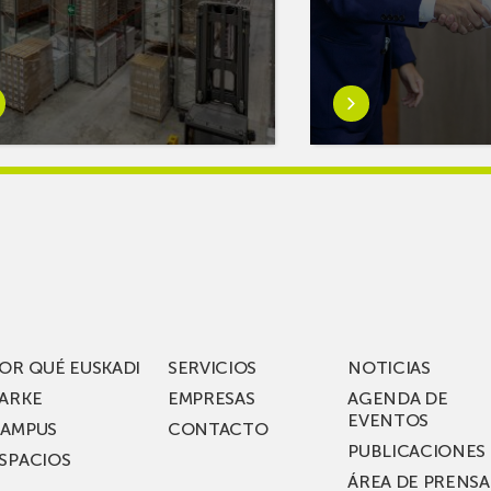
er
Saber
s
más
reAR
sobreMikel
king
Jauregi
iza
visita
los
acén
nuevos
rífico
laboratorios
digitales
S
de ZIV que, en
el
OR QUÉ EUSKADI
SERVICIOS
NOTICIAS
ssent
marco
ARKE
EMPRESAS
AGENDA DE
de su
EVENTOS
AMPUS
CONTACTO
nterías
plan
PUBLICACIONES
SPACIOS
de
ÁREA DE PRENSA