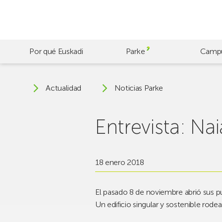
Skip
to
main
content
Por qué Euskadi
Parke
Camp
Actualidad
Noticias Parke
Entrevista: Na
18 enero 2018
El pasado 8 de noviembre abrió sus p
Un edificio singular y sostenible rode