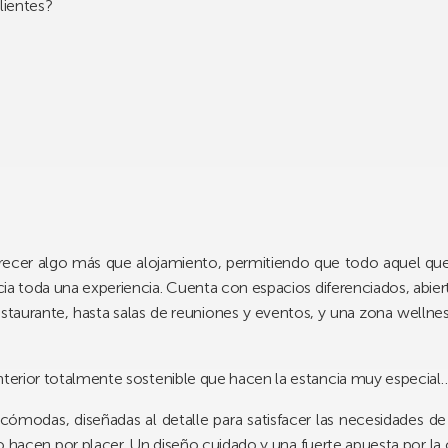
lientes?
recer algo más que alojamiento, permitiendo que todo aquel que 
ia toda una experiencia. Cuenta con espacios diferenciados, abiert
 restaurante, hasta salas de reuniones y eventos, y una zona welln
 interior totalmente sostenible que hacen la estancia muy especial…
cómodas, diseñadas al detalle para satisfacer las necesidades d
 hacen por placer. Un diseño cuidado y una fuerte apuesta por la c