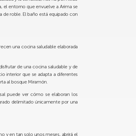
za, el entorno que envuelve a
Arima
se
a de roble. El baño está equipado con
recen una cocina saludable elaborada
isfrutar de una cocina saludable y de
io interior que se adapta a diferentes
erta al bosque Miramón.
nsal puede ver cómo se elaboran los
egrado delimitado únicamente por una
o y en tan solo unos meses, abrirá el