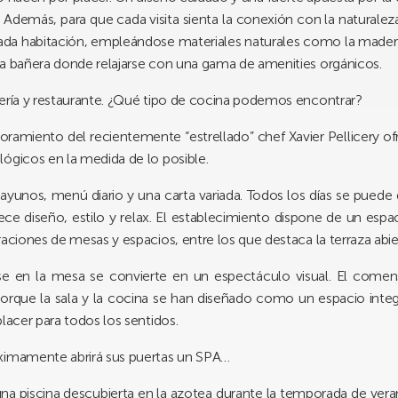
 Además, para que cada visita sienta la conexión con la naturale
 cada habitación, empleándose materiales naturales como la mader
na bañera donde relajarse con una gama de amenities orgánicos.
tería y restaurante. ¿Qué tipo de cocina podemos encontrar?
amiento del recientemente “estrellado” chef Xavier Pellicery of
ógicos en la medida de lo posible.
yunos, menú diario y una carta variada. Todos los días se puede d
ce diseño, estilo y relax. El establecimiento dispone de un espac
raciones de mesas y espacios, entre los que destaca la terraza abi
e en la mesa se convierte en un espectáculo visual. El come
 porque la sala y la cocina se han diseñado como un espacio int
lacer para todos los sentidos.
óximamente abrirá sus puertas un SPA…
na piscina descubierta en la azotea durante la temporada de veran