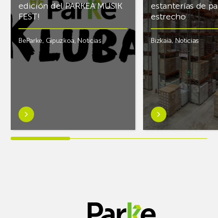
edición del PARKEA MUSIK
estanterías de pa
FEST!
estrecho
BeParke
,
Gipuzkoa
,
Noticias
Bizkaia
,
Noticias
Saber
Saber
más
más
sobre¡Si
sobreAR
lo
Racking
tuyo
finaliza
es
el
la
almacén
música
frigorífico
y
de
quieres
PCS