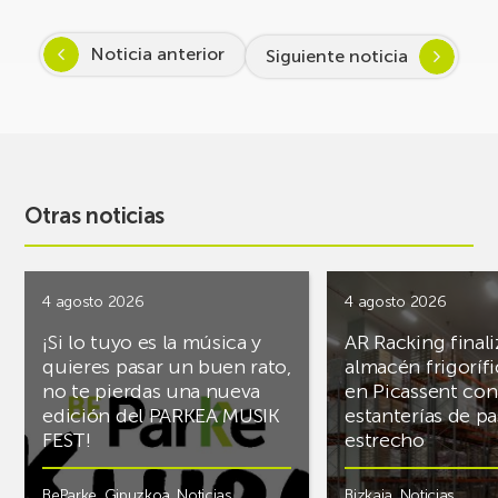
Noticia anterior
Siguiente noticia
Otras noticias
4 agosto 2026
4 agosto 2026
¡Si lo tuyo es la música y
AR Racking finali
quieres pasar un buen rato,
almacén frigoríf
no te pierdas una nueva
en Picassent con
edición del PARKEA MUSIK
estanterías de pa
FEST!
estrecho
BeParke
,
Gipuzkoa
,
Noticias
Bizkaia
,
Noticias