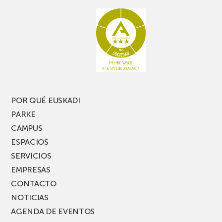
rato,
estanterías
no
de
te
pasillo
pierdas
estrecho
una
nueva
edición
del
PARKEA
POR QUÉ EUSKADI
MUSIK
PARKE
FEST!
CAMPUS
ESPACIOS
SERVICIOS
EMPRESAS
CONTACTO
NOTICIAS
AGENDA DE EVENTOS