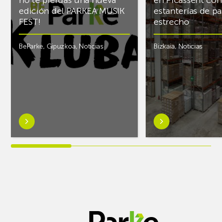
edición del PARKEA MUSIK
estanterías de pa
FEST!
estrecho
BeParke
,
Gipuzkoa
,
Noticias
Bizkaia
,
Noticias
Saber
Saber
más
más
sobre¡Si
sobreAR
lo
Racking
tuyo
finaliza
es
el
la
almacén
música
frigorífico
y
de