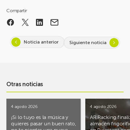
Compartir
Noticia anterior
Siguiente noticia
Otras noticias
4 agosto 2026
4 agosto 2026
¡Si lo tuyo es la música y
AR Racking finali
quieres pasar un buen rato,
almacén frigoríf
no te pierdas una nueva
en Picassent con