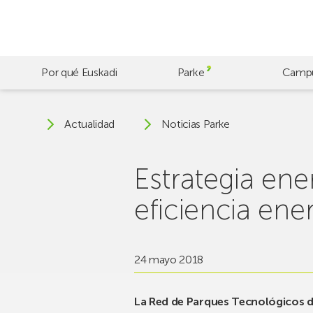
Skip
to
main
content
Por qué Euskadi
Parke
Camp
Actualidad
Noticias Parke
Estrategia en
eficiencia ene
24 mayo 2018
La Red de Parques Tecnológicos de