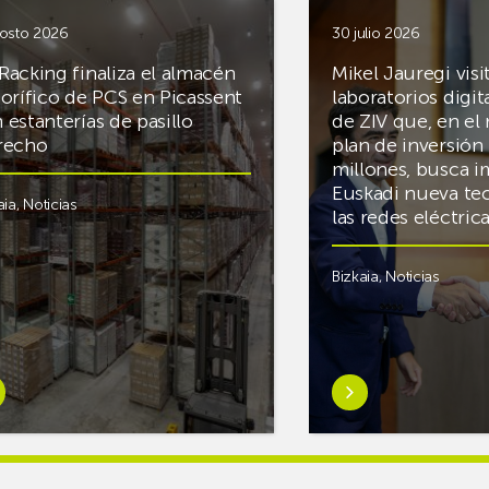
osto 2026
30 julio 2026
Racking finaliza el almacén
Mikel Jauregi visi
gorífico de PCS en Picassent
laboratorios digit
 estanterías de pasillo
de ZIV que, en el
recho
plan de inversión 
millones, busca i
Euskadi nueva te
aia
,
Noticias
las redes eléctri
Bizkaia
,
Noticias
er
Saber
s
más
reAR
sobreMikel
king
Jauregi