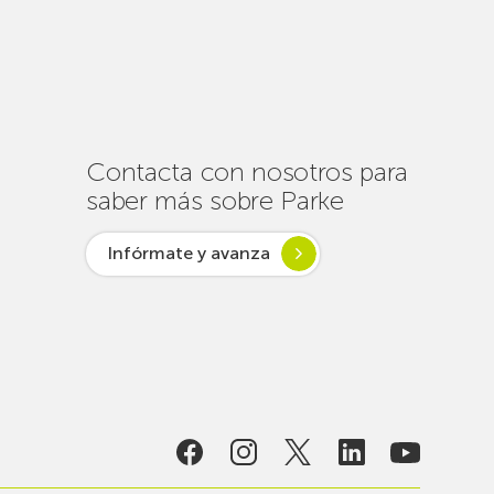
cerca
de
un
centenar
de
intervenciones
para
Contacta con nosotros para
garantizar
saber más sobre Parke
la
conectividad
Infórmate y avanza
en
verano
lsar desde
ogía