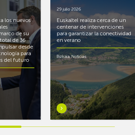
29 julio 2026
ta los nuevos
Euskaltel realiza cerca de un
ales
centenar de intervenciones
 marco de su
para garantizar la conectividad
total de 36
en verano
mpulsar desde
cnología para
Bizkaia
,
Noticias
cas del futuro
Saber
más
sobreEuskaltel
realiza