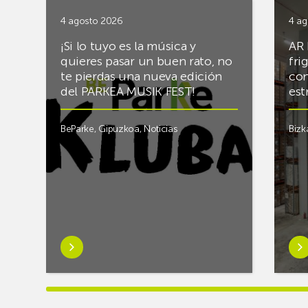
4 agosto 2026
4 ag
¡Si lo tuyo es la música y
AR 
quieres pasar un buen rato, no
fri
te pierdas una nueva edición
con
del PARKEA MUSIK FEST!
est
BeParke
,
Gipuzkoa
,
Noticias
Bizk
Saber
Sab
más
má
sobre¡Si
sob
lo
Rac