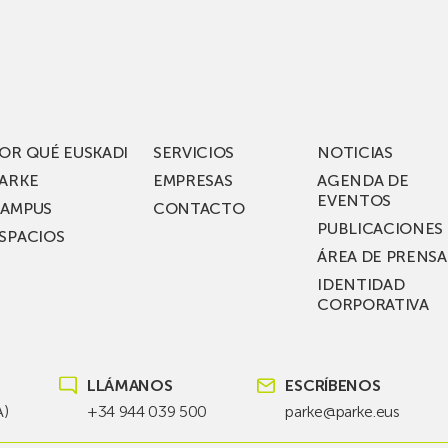
iza
visita
los
acén
nuevos
rífico
laboratorios
digitales
S
de ZIV que, en
el
OR QUÉ EUSKADI
SERVICIOS
NOTICIAS
ssent
marco
ARKE
EMPRESAS
AGENDA DE
de su
EVENTOS
AMPUS
CONTACTO
nterías
plan
PUBLICACIONES
SPACIOS
de
ÁREA DE PRENSA
llo
inversión total de
IDENTIDAD
recho
36
CORPORATIVA
millones, busca impu
Euskadi nueva tecnol
para
LLÁMANOS
ESCRÍBENOS
las
redes
A)
+34 944 039 500
parke@parke.eus
eléctricas