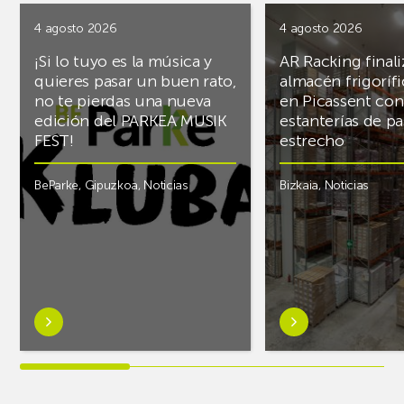
4 agosto 2026
4 agosto 2026
¡Si lo tuyo es la música y
AR Racking finali
quieres pasar un buen rato,
almacén frigoríf
no te pierdas una nueva
en Picassent con
edición del PARKEA MUSIK
estanterías de pa
FEST!
estrecho
BeParke
,
Gipuzkoa
,
Noticias
Bizkaia
,
Noticias
Saber
Saber
más
más
sobre¡Si
sobreAR
lo
Racking
tuyo
finaliza