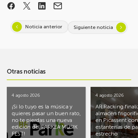
Noticia anterior
Siguiente noticia
Otras noticias
4 agosto 2026
4 agosto 2026
¡Si lo tuyo es la música y
AR Racking finali
quieres pasar un buen rato,
almacén frigoríf
no te pierdas una nueva
en Picassent con
edición del PARKEA MUSIK
estanterías de pa
FEST!
estrecho