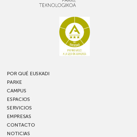
buen
con
rato,
estanterías
no
de
te
pasillo
pierdas
estrecho
una
nueva
edición
del
PARKEA
POR QUÉ EUSKADI
MUSIK
PARKE
FEST!
CAMPUS
ESPACIOS
SERVICIOS
EMPRESAS
CONTACTO
NOTICIAS