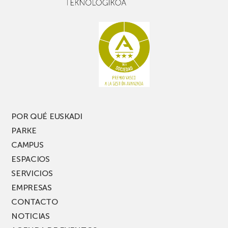
buen
con
rato,
estanterías
no
de
te
pasillo
pierdas
estrecho
una
nueva
edición
del
PARKEA
POR QUÉ EUSKADI
MUSIK
PARKE
FEST!
CAMPUS
ESPACIOS
SERVICIOS
EMPRESAS
CONTACTO
NOTICIAS