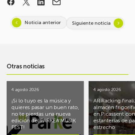
Noticia anterior
Siguiente noticia
Otras noticias
4 agosto 2026
4 agosto 2026
¡Si lo tuyo es la música y
AR Racking finali
quieres pasar un buen rato,
almacén frigoríf
no te pierdas una nueva
en Picassent con
edición del PARKEA MUSIK
estanterías de pa
FEST!
estrecho