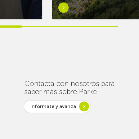
Saber
más
sobreEuskaltel
realiza
cerca
de
un
centenar
de
intervenciones
para
Contacta con nosotros para
garantizar
saber más sobre Parke
la
conectividad
Infórmate y avanza
en
verano
lsar desde