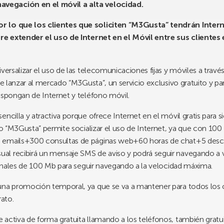
vegación en el móvil a alta velocidad.
r lo que los clientes que soliciten “M3Gusta” tendrán Interne
iere extender el uso de Internet en el Móvil entre sus clientes
versalizar el uso de las telecomunicaciones fijas y móviles a través
de lanzar al mercado “M3Gusta”, un servicio exclusivo gratuito y pa
ispongan de Internet y teléfono móvil.
encilla y atractiva porque ofrece Internet en el móvil gratis pa
cio “M3Gusta” permite socializar el uso de Internet, ya que con 100
 emails+300 consultas de páginas web+60 horas de chat+5 desca
l recibirá un mensaje SMS de aviso y podrá seguir navegando a vel
cionales de 100 Mb para seguir navegando a la velocidad máxima.
una promoción temporal, ya que se va a mantener para todos los c
rato.
activa de forma gratuita llamando a los teléfonos, también gratui