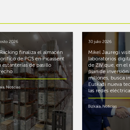
osto 2026
30 julio 2026
Racking finaliza el almacén
Mikel Jauregi visi
gorífico de PCS en Picassent
laboratorios digit
 estanterías de pasillo
de ZIV que, en el
recho
plan de inversión 
millones, busca i
Euskadi nueva te
aia
,
Noticias
las redes eléctri
Bizkaia
,
Noticias