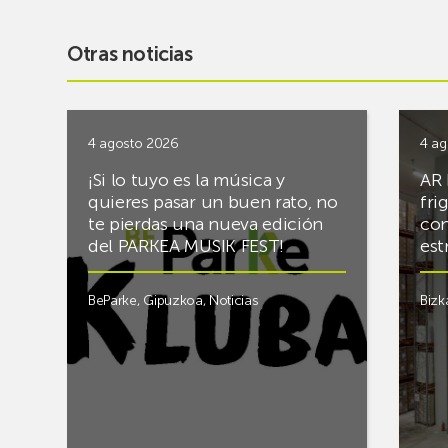
Otras noticias
4 agosto 2026
4 ag
¡Si lo tuyo es la música y
AR 
quieres pasar un buen rato, no
fri
te pierdas una nueva edición
con
del PARKEA MUSIK FEST!
est
BeParke
,
Gipuzkoa
,
Noticias
Bizk