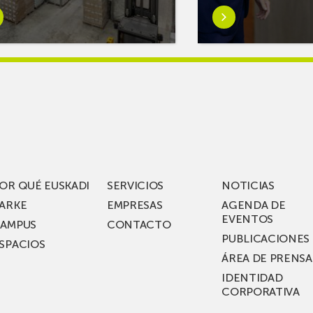
er
Saber
s
más
reAR
sobreMikel
king
Jauregi
iza
visita
los
acén
nuevos
rífico
laboratorios
digitales
S
de ZIV que, en
el
OR QUÉ EUSKADI
SERVICIOS
NOTICIAS
ssent
marco
ARKE
EMPRESAS
AGENDA DE
de su
EVENTOS
AMPUS
CONTACTO
nterías
plan
PUBLICACIONES
SPACIOS
de
ÁREA DE PRENSA
llo
inversión total de
IDENTIDAD
recho
36
CORPORATIVA
millones, busca impu