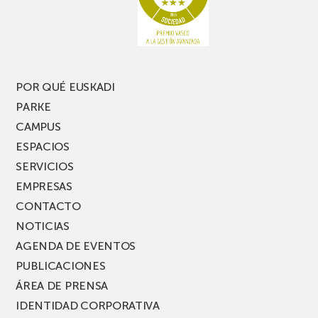
una
nueva
edición
del
PARKEA
POR QUÉ EUSKADI
MUSIK
PARKE
FEST!
CAMPUS
ESPACIOS
SERVICIOS
EMPRESAS
CONTACTO
NOTICIAS
AGENDA DE EVENTOS
PUBLICACIONES
ÁREA DE PRENSA
IDENTIDAD CORPORATIVA