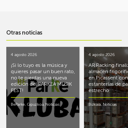
Otras noticias
4 agosto 2026
4 agosto 2026
¡Si lo tuyo es la música y
AR Racking finali
quieres pasar un buen rato,
almacén frigoríf
no te pierdas una nueva
en Picassent con
edición del PARKEA MUSIK
estanterías de pa
FEST!
estrecho
BeParke
,
Gipuzkoa
,
Noticias
Bizkaia
,
Noticias