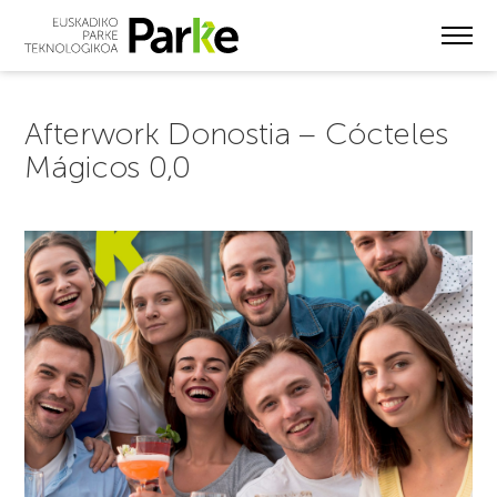
Skip
to
main
content
Afterwork Donostia – Cócteles
Mágicos 0,0