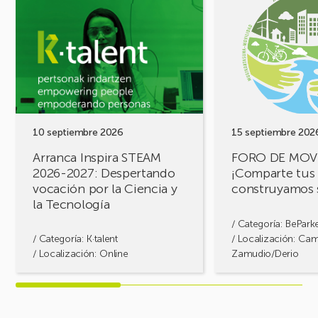
evento
evento
Arranca
FORO
Inspira
DE
STEAM
MOVILIDAD
2026-
¡Comparte
2027:
tus
Despertando
retos,
vocación
construyamos
por
soluciones!
10 septiembre 2026
15 septiembre 202
la
Arranca Inspira STEAM
FORO DE MOV
Ciencia
2026-2027: Despertando
¡Comparte tus 
y
vocación por la Ciencia y
construyamos 
la
la Tecnología
Tecnología
/ Categoría:
BePark
/ Categoría:
K·talent
/ Localización: Ca
/ Localización: Online
Zamudio/Derio