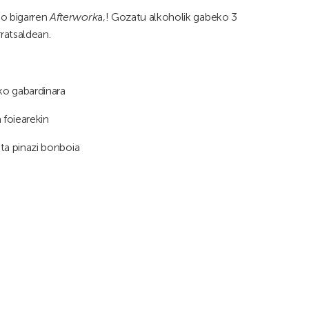
go bigarren
Afterwork
a,! Gozatu alkoholik gabeko 3
ratsaldean.
zko gabardinara
 foiearekin
eta pinazi bonboia