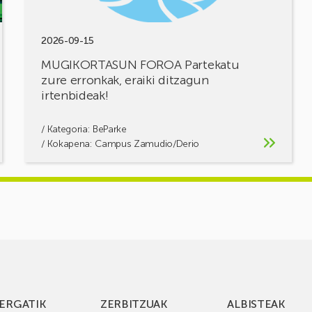
2026-09-15
MUGIKORTASUN FOROA Partekatu
zure erronkak, eraiki ditzagun
irtenbideak!
/ Kategoria:
BeParke
/ Kokapena: Campus Zamudio/Derio
ERGATIK
ZERBITZUAK
ALBISTEAK