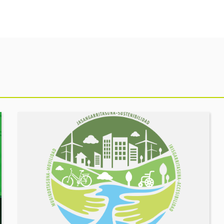
Ekitaldia
ikusi
MUGIKORTASUN
FOROA
Partekatu
zure
erronkak,
eraiki
ditzagun
irtenbideak!