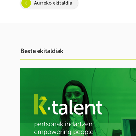
Aurreko ekitaldia
Beste ekitaldiak
Ekitaldia
ikusi
Inspira
STEAM
2026-
2027:
Zientzia
eta
teknologiarako
bokazioa
piztuz