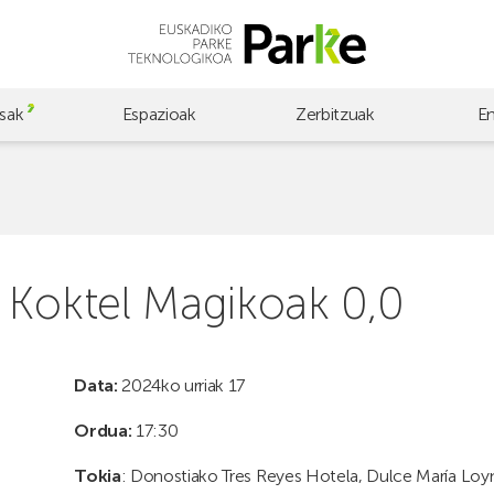
sak
Espazioak
Zerbitzuak
E
 Koktel Magikoak 0,0
Data:
2024ko urriak 17
Ordua:
17:30
Tokia
: Donostiako Tres Reyes Hotela, Dulce María Loy