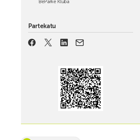
BeParke Kluba
Partekatu