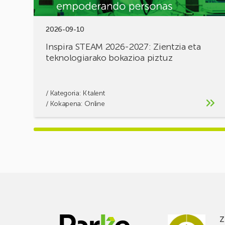
2026-09-10
Inspira STEAM 2026-2027: Zientzia eta
teknologiarako bokazioa piztuz
/ Kategoria:
K·talent
/ Kokapena: Online
Z