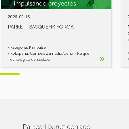
2026-09-16
PARKE – BASQUEFIK FOROA
/ Kategoria:
K·impulse
/ Kokapena: Campus Zamudio/Derio - Parque
Tecnológico de Euskadi
Parkeari buruz gehiago