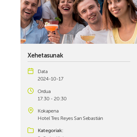
Xehetasunak
Data
2024-10-17
Ordua
17:30 - 20:30
Kokapena
Hotel Tres Reyes San Sebastián
Kategoriak