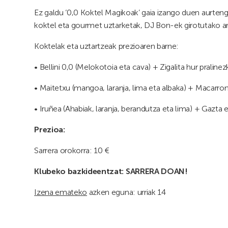
Ez galdu ‘0,0 Koktel Magikoak’ gaia izango duen aurten
koktel eta gourmet uztarketak, DJ Bon-ek girotutako ar
Koktelak eta uztartzeak prezioaren barne:
• Bellini 0,0 (Melokotoia eta cava) + Zigalita hur praline
• Maitetxu (mangoa, laranja, lima eta albaka) + Macarron
• Iruñea (Ahabiak, laranja, berandutza eta lima) + Gazta 
Prezioa:
Sarrera orokorra: 10 €
Klubeko bazkideentzat: SARRERA DOAN!
Izena emateko
azken eguna: urriak 14