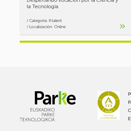
Despertando vocación por la Ciencia y
la Tecnología
/ Categoría:
K·talent
/ Localización: Online
P
P
C
E