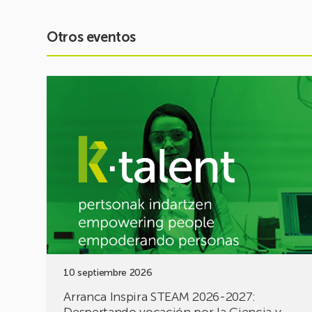
Otros eventos
Ver
evento
Arranca
Inspira
STEAM
2026-
2027:
Despertando
vocación
por
la
Ciencia
y
10 septiembre 2026
la
Tecnología
Arranca Inspira STEAM 2026-2027: