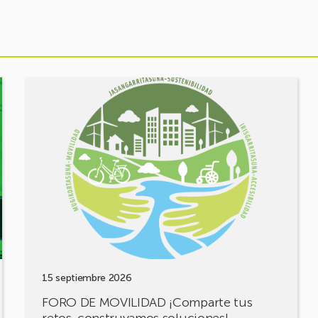
Ver
evento
FORO
DE
MOVILIDAD
¡Comparte
tus
retos,
construyamos
soluciones!
15 septiembre 2026
FORO DE MOVILIDAD ¡Comparte tus