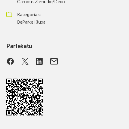
Campus Zamudio/Derio
Kategoriak
BeParke Kluba
Partekatu