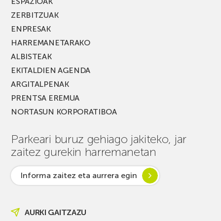
ESPAZIOAK
ZERBITZUAK
ENPRESAK
HARREMANETARAKO
ALBISTEAK
EKITALDIEN AGENDA
ARGITALPENAK
PRENTSA EREMUA
NORTASUN KORPORATIBOA
Parkeari buruz gehiago jakiteko, jar
zaitez gurekin harremanetan
Informa zaitez eta aurrera egin
AURKI GAITZAZU