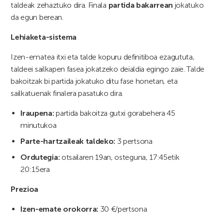
taldeak zehaztuko dira. Finala
partida bakarrean
jokatuko
da egun berean.
Lehiaketa-sistema
Izen-ematea itxi eta talde kopuru definitiboa ezagututa,
taldeei sailkapen fasea jokatzeko deialdia egingo zaie. Talde
bakoitzak bi partida jokatuko ditu fase honetan, eta
sailkatuenak finalera pasatuko dira.
Iraupena:
partida bakoitza gutxi gorabehera 45
minutukoa
Parte-hartzaileak taldeko:
3 pertsona
Ordutegia:
otsailaren 19an, osteguna, 17:45etik
20:15era
Prezioa
Izen-emate orokorra:
30 €/pertsona