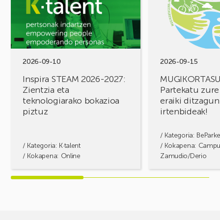
2026-
Partekatu
2027:
zure
Zientzia
erronkak,
eta
eraiki
teknologiarako
ditzagun
bokazioa
irtenbideak!
2026-09-10
2026-09-15
piztuz
Inspira STEAM 2026-2027:
MUGIKORTAS
Zientzia eta
Partekatu zure
teknologiarako bokazioa
eraiki ditzagun
piztuz
irtenbideak!
/ Kategoria:
BePark
/ Kategoria:
K·talent
/ Kokapena: Camp
/ Kokapena: Online
Zamudio/Derio