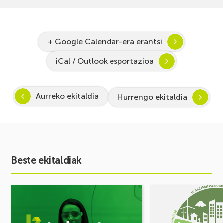
+ Google Calendar-era erantsi
iCal / Outlook esportazioa
Aurreko ekitaldia
Hurrengo ekitaldia
Beste ekitaldiak
Ekitaldia
Ekitaldia
ikusi
ikusi
Inspira
MUGIKORTASUN
STEAM
FOROA