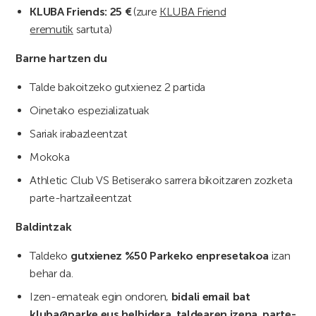
KLUBA Friends: 25 €
(zure
KLUBA Friend
eremutik
sartuta)
Barne hartzen du
Talde bakoitzeko gutxienez 2 partida
Oinetako espezializatuak
Sariak irabazleentzat
Mokoka
Athletic Club VS Betiserako sarrera bikoitzaren zozketa
parte-hartzaileentzat
Baldintzak
Taldeko
gutxienez %50 Parkeko enpresetakoa
izan
behar da.
Izen-emateak egin ondoren,
bidali email bat
kluba@parke.eus helbidera, taldearen izena, parte-