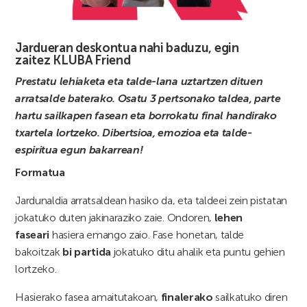
Jardueran deskontua nahi baduzu, egin
zaitez
KLUBA Friend
Prestatu lehiaketa eta talde-lana uztartzen dituen
arratsalde baterako. Osatu
3 pertsonako taldea
, parte
hartu sailkapen fasean eta borrokatu final handirako
txartela lortzeko. Dibertsioa, emozioa eta talde-
espiritua egun bakarrean!
Formatua
Jardunaldia arratsaldean hasiko da, eta taldeei zein pistatan
jokatuko duten jakinaraziko zaie. Ondoren,
lehen
faseari
hasiera emango zaio. Fase honetan, talde
bakoitzak
bi partida
jokatuko ditu ahalik eta puntu gehien
lortzeko.
Hasierako fasea amaitutakoan,
finalerako
sailkatuko diren