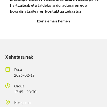
hartzaileak eta taldeko arduradunaren edo
koordinatzailearen kontaktua zehaztuz.
Izena eman hemen
Xehetasunak
Data
2026-02-19
Ordua
17:45 - 20:30
Kokapena