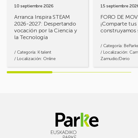
por
soluciones!
10 septiembre 2026
15 septiembre 202
la
Arranca Inspira STEAM
FORO DE MOV
Ciencia
2026-2027: Despertando
¡Comparte tus 
y
vocación por la Ciencia y
construyamos 
la
la Tecnología
Tecnología
/ Categoría:
BePark
/ Categoría:
K·talent
/ Localización: Ca
/ Localización: Online
Zamudio/Derio