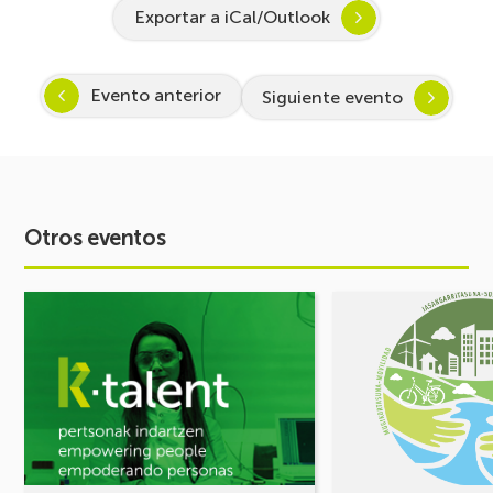
Exportar a iCal/Outlook
Evento anterior
Siguiente evento
Otros eventos
Ver
Ver
evento
evento
Arranca
FORO
Inspira
DE
STEAM
MOVILIDAD
2026-
¡Comparte
2027:
tus
Despertando
retos,
vocación
construyamos