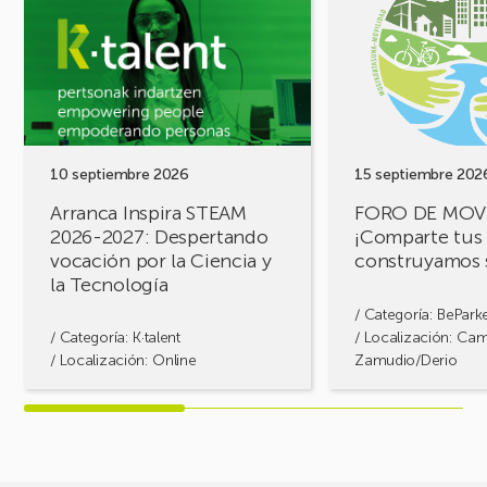
Arranca
FORO
Inspira
DE
STEAM
MOVILIDAD
2026-
¡Comparte
2027:
tus
Despertando
retos,
vocación
construyamos
por
soluciones!
10 septiembre 2026
15 septiembre 202
la
Arranca Inspira STEAM
FORO DE MOV
Ciencia
2026-2027: Despertando
¡Comparte tus 
y
vocación por la Ciencia y
construyamos 
la
la Tecnología
Tecnología
/ Categoría:
BePark
/ Categoría:
K·talent
/ Localización: Ca
/ Localización: Online
Zamudio/Derio