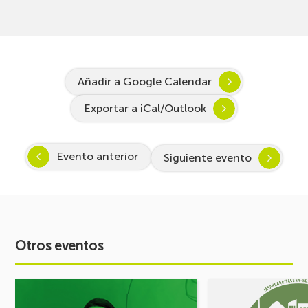
Añadir a Google Calendar
Exportar a iCal/Outlook
Evento anterior
Siguiente evento
Otros eventos
Ver
Ver
evento
evento