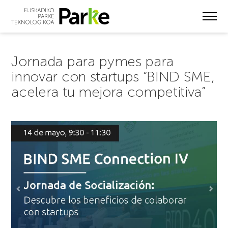
Skip
to
main
content
Jornada para pymes para
innovar con startups “BIND SME,
acelera tu mejora competitiva”