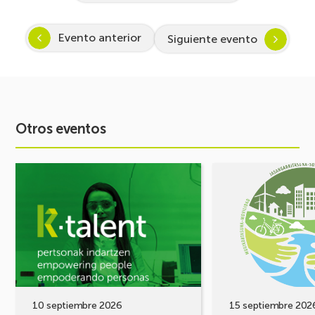
Evento anterior
Siguiente evento
Otros eventos
Ver
Ver
evento
evento
Arranca
FORO
Inspira
DE
STEAM
MOVILIDAD
2026-
¡Comparte
2027:
tus
Despertando
retos,
vocación
construyamos
por
soluciones!
10 septiembre 2026
15 septiembre 202