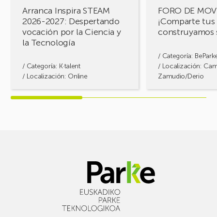
la
Arranca Inspira STEAM
FORO DE MOV
Ciencia
2026-2027: Despertando
¡Comparte tus 
y
vocación por la Ciencia y
construyamos 
la
la Tecnología
Tecnología
/ Categoría:
BePark
/ Categoría:
K·talent
/ Localización: Ca
/ Localización: Online
Zamudio/Derio