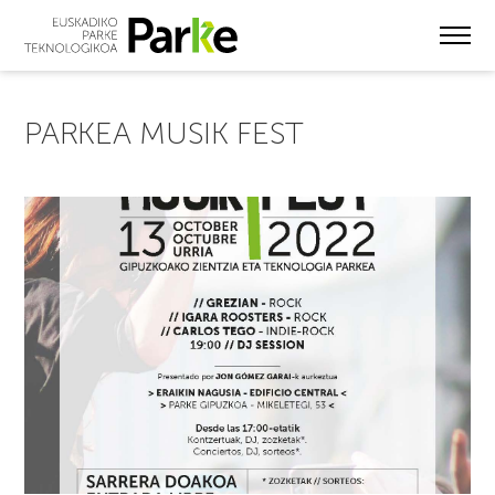
Skip
to
main
content
PARKEA MUSIK FEST