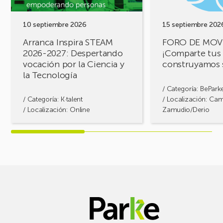
Despertando
retos,
vocación
construyamos
por
soluciones!
10 septiembre 2026
15 septiembre 202
la
Arranca Inspira STEAM
FORO DE MOV
Ciencia
2026-2027: Despertando
¡Comparte tus 
y
vocación por la Ciencia y
construyamos 
la
la Tecnología
Tecnología
/ Categoría:
BePark
/ Categoría:
K·talent
/ Localización: Ca
/ Localización: Online
Zamudio/Derio