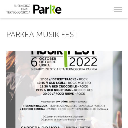
Skip
to
main
content
PARKEA MUSIK FEST