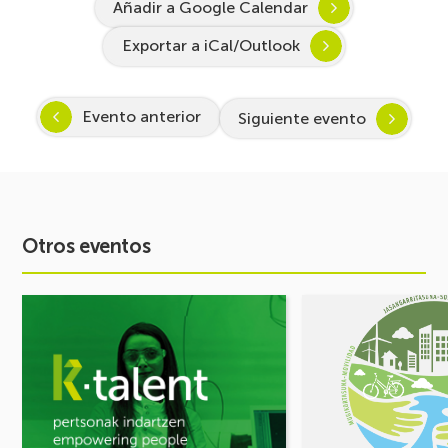
Añadir a Google Calendar
Exportar a iCal/Outlook
Evento anterior
Siguiente evento
Otros eventos
Ver
Ver
evento
evento
Arranca
FORO
Inspira
DE
STEAM
MOVILIDAD
2026-
¡Comparte
2027:
tus