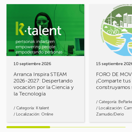
Ver
Ver
evento
evento
Arranca
FORO
Inspira
DE
STEAM
MOVILIDAD
2026-
¡Comparte
2027:
tus
Despertando
retos,
vocación
construyamos
por
soluciones!
10 septiembre 2026
15 septiembre 202
la
Arranca Inspira STEAM
FORO DE MOV
Ciencia
2026-2027: Despertando
¡Comparte tus 
y
vocación por la Ciencia y
construyamos 
la
la Tecnología
Tecnología
/ Categoría:
BePark
/ Categoría:
K·talent
/ Localización: Ca
/ Localización: Online
Zamudio/Derio