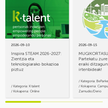
ikusi
ikusi
Inspira
MUGIKORTASUN
STEAM
FOROA
2026-
Partekatu
2027:
zure
Zientzia
erronkak,
eta
eraiki
teknologiarako
ditzagun
bokazioa
irtenbideak!
2026-09-10
2026-09-15
piztuz
Inspira STEAM 2026-2027:
MUGIKORTAS
Zientzia eta
Partekatu zure
teknologiarako bokazioa
eraiki ditzagun
piztuz
irtenbideak!
/ Kategoria:
BePark
/ Kategoria:
K·talent
/ Kokapena: Camp
/ Kokapena: Online
Zamudio/Derio