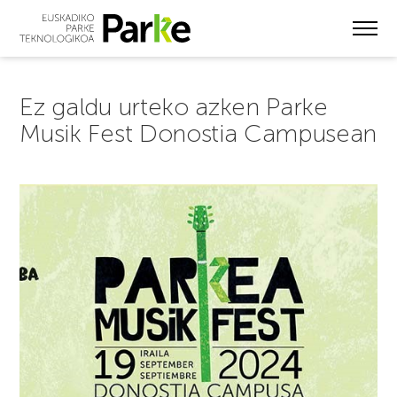
Skip
to
main
content
Ez galdu urteko azken Parke
Musik Fest Donostia Campusean