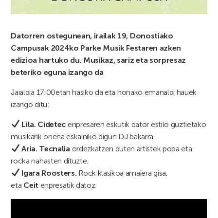
Datorren ostegunean, irailak 19, Donostiako
Campusak 2024ko Parke Musik Festaren azken
edizioa hartuko du. Musikaz, sariz eta sorpresaz
beteriko eguna izango da
Jaialdia 17:00etan hasiko da eta honako emanaldi hauek
izango ditu:
Lila.
Cidetec
enpresaren eskutik dator estilo guztietako
musikarik onena eskainiko digun DJ bakarra.
Aria. Tecnalia
ordezkatzen duten artistek popa eta
rocka nahasten dituzte.
Igara Roosters.
Rock klasikoa amaiera gisa,
eta
Ceit
enpresatik datoz