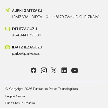
AURKI GAITZAZU
IBAIZABAL BIDEA, 101 - 48170 ZAMUDIO (BIZKAIA)
DEI IEZAGUZU
+34 944 039 500
IDATZ IEZAGUZU
parke@parke.eus
© Copyright 2026 Euskadiko Parke Teknologikoa
Lege-Oharra
Pribatutasun-Politika