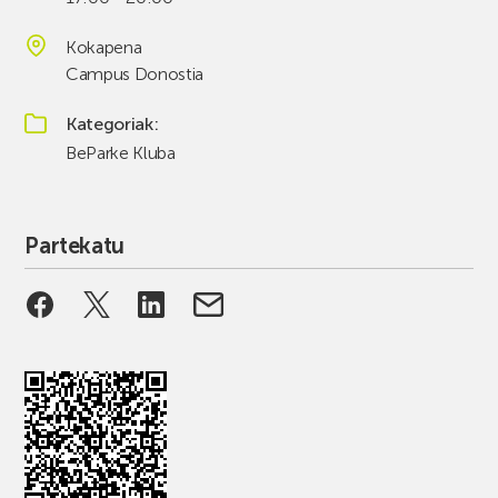
Kokapena
Campus Donostia
Kategoriak
BeParke Kluba
Partekatu