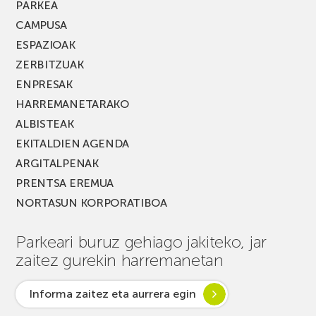
PARKEA
CAMPUSA
ESPAZIOAK
ZERBITZUAK
ENPRESAK
HARREMANETARAKO
ALBISTEAK
EKITALDIEN AGENDA
ARGITALPENAK
PRENTSA EREMUA
NORTASUN KORPORATIBOA
Parkeari buruz gehiago jakiteko, jar
zaitez gurekin harremanetan
Informa zaitez eta aurrera egin