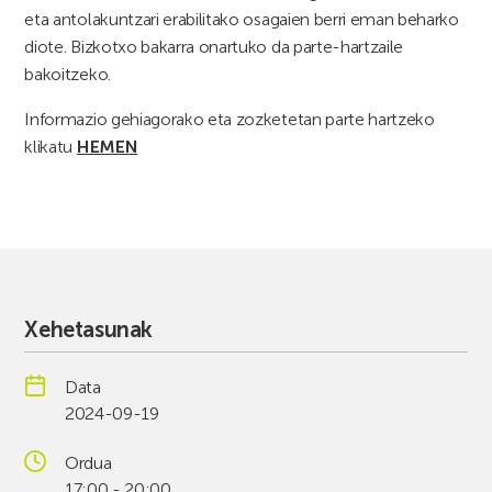
eta antolakuntzari erabilitako osagaien berri eman beharko
diote. Bizkotxo bakarra onartuko da parte-hartzaile
bakoitzeko.
Informazio gehiagorako eta zozketetan parte hartzeko
klikatu
HEMEN
Xehetasunak
Data
2024-09-19
Ordua
17:00 - 20:00