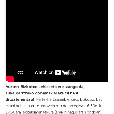
Aurten, Bizkotxo Lehiaketa ere izango da,
sukaldaritzako dohainak erakutsi nahi
dituztenentzat.
Parte-hartzaileek etxeko bizkotxo bat
ekarri beharko dute, edozein moldetan egina, 16:30etik
17:30era, ekitaldiaren lekura (eraikin nagusiaren ondoan),