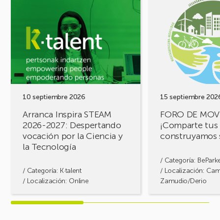
Ver
Ver
evento
evento
Arranca
FORO
Inspira
DE
STEAM
MOVILIDAD
2026-
¡Comparte
2027:
tus
Despertando
retos,
vocación
construyamos
por
soluciones!
10 septiembre 2026
15 septiembre 202
la
Arranca Inspira STEAM
FORO DE MOV
Ciencia
2026-2027: Despertando
¡Comparte tus 
y
vocación por la Ciencia y
construyamos 
la
la Tecnología
Tecnología
/ Categoría:
BePark
/ Categoría:
K·talent
/ Localización: Ca
/ Localización: Online
Zamudio/Derio