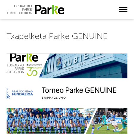
Skip
to
main
content
Txapelketa Parke GENUINE