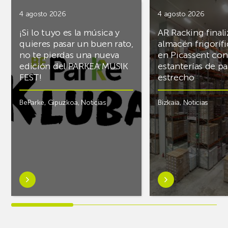
4 agosto 2026
4 agosto 2026
¡Si lo tuyo es la música y
AR Racking finali
quieres pasar un buen rato,
almacén frigoríf
no te pierdas una nueva
en Picassent con
edición del PARKEA MUSIK
estanterías de pa
FEST!
estrecho
BeParke
,
Gipuzkoa
,
Noticias
Bizkaia
,
Noticias
Saber
Saber
más
más
sobre¡Si
sobreAR
lo
Racking
tuyo
finaliza