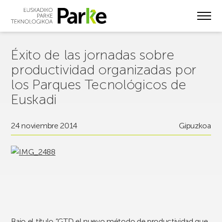
Skip
to
main
content
Éxito de las jornadas sobre
productividad organizadas por
los Parques Tecnológicos de
Euskadi
24 noviembre 2014
Gipuzkoa
Bajo el título
“GTD el nuevo método de productividad que