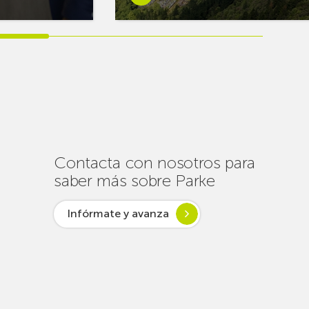
más
sobreEuskaltel
realiza
cerca
de
un
centenar
de
intervenciones
para
Contacta con nosotros para
garantizar
saber más sobre Parke
la
conectividad
Infórmate y avanza
en
verano
lsar desde
ogía