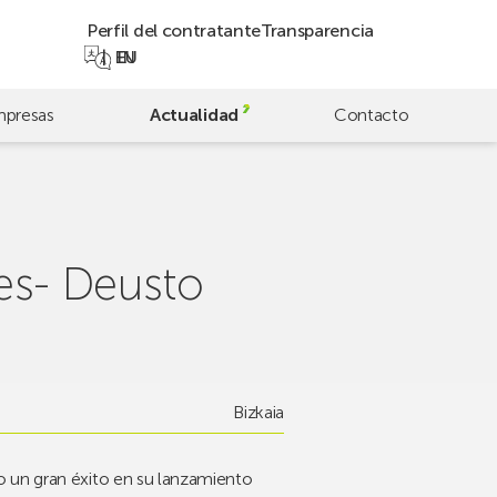
Perfil del contratante
Transparencia
EN
EU
presas
Actualidad
Contacto
kes- Deusto
Bizkaia
o un gran éxito en su lanzamiento