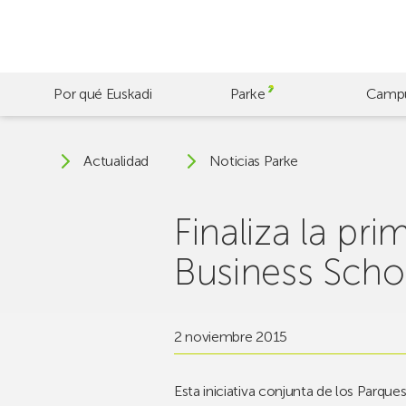
Skip
to
main
content
Por qué Euskadi
Parke
Camp
Actualidad
Noticias Parke
Finaliza la pr
Business Scho
2 noviembre 2015
Esta iniciativa conjunta de los Parq