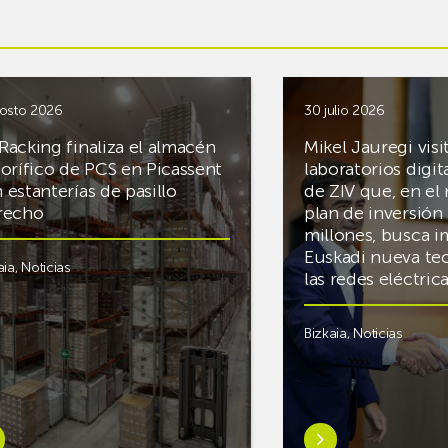
osto 2026
30 julio 2026
Racking finaliza el almacén
Mikel Jauregi visi
gorífico de PCS en Picassent
laboratorios digit
 estanterías de pasillo
de ZIV que, en el
recho
plan de inversión 
millones, busca i
Euskadi nueva te
aia
,
Noticias
las redes eléctri
Bizkaia
,
Noticias
er
Saber