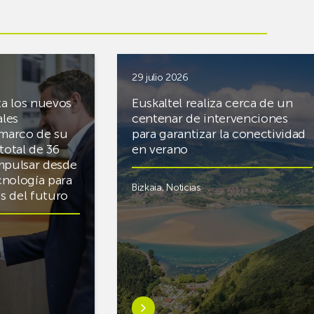
29 julio 2026
ta los nuevos
Euskaltel realiza cerca de un
ales
centenar de intervenciones
 marco de su
para garantizar la conectividad
total de 36
en verano
mpulsar desde
cnología para
Bizkaia
,
Noticias
cas del futuro
Saber