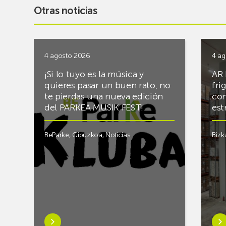
Otras noticias
4 agosto 2026
4 ag
¡Si lo tuyo es la música y
AR 
quieres pasar un buen rato, no
fri
te pierdas una nueva edición
con
del PARKEA MUSIK FEST!
est
BeParke
,
Gipuzkoa
,
Noticias
Bizk
Saber
Sab