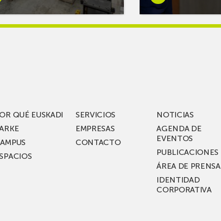
s
más
reAR
sobreMikel
king
Jauregi
iza
visita
los
acén
nuevos
rífico
laboratorios
digitales
S
de ZIV que, en
el
OR QUÉ EUSKADI
SERVICIOS
NOTICIAS
ssent
marco
ARKE
EMPRESAS
AGENDA DE
de su
EVENTOS
AMPUS
CONTACTO
nterías
plan
PUBLICACIONES
SPACIOS
de
ÁREA DE PRENSA
llo
inversión total de
IDENTIDAD
recho
36
CORPORATIVA
millones, busca impu
Euskadi nueva tecnol
para