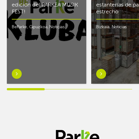
edición del PARKEA MUSIK
estanterías de pa
FEST!
estrecho
BeParke
,
Gipuzkoa
,
Noticias
Bizkaia
,
Noticias
Saber
Saber
más
más
sobre¡Si
sobreAR
lo
Racking
tuyo
finaliza
es
el
la
almacén
música
frigorífico
y
de