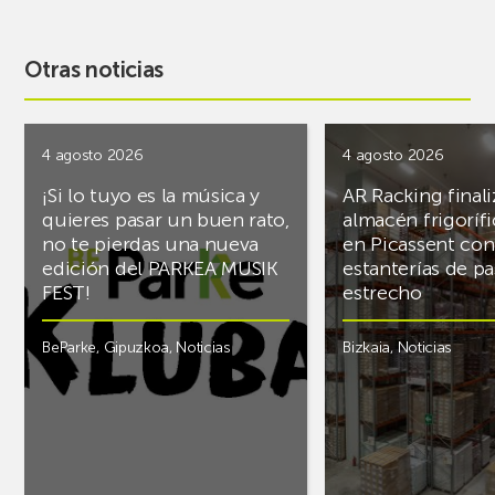
Otras noticias
4 agosto 2026
4 agosto 2026
¡Si lo tuyo es la música y
AR Racking finali
quieres pasar un buen rato,
almacén frigoríf
no te pierdas una nueva
en Picassent con
edición del PARKEA MUSIK
estanterías de pa
FEST!
estrecho
BeParke
,
Gipuzkoa
,
Noticias
Bizkaia
,
Noticias