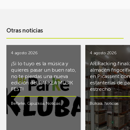
Otras noticias
4 agosto 2026
4 agosto 2026
¡Si lo tuyo es la música y
AR Racking finali
quieres pasar un buen rato,
almacén frigoríf
no te pierdas una nueva
en Picassent con
edición del PARKEA MUSIK
estanterías de pa
FEST!
estrecho
BeParke
,
Gipuzkoa
,
Noticias
Bizkaia
,
Noticias