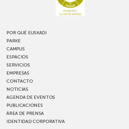
una
nueva
edición
del
PARKEA
POR QUÉ EUSKADI
MUSIK
PARKE
FEST!
CAMPUS
ESPACIOS
SERVICIOS
EMPRESAS
CONTACTO
NOTICIAS
AGENDA DE EVENTOS
PUBLICACIONES
ÁREA DE PRENSA
IDENTIDAD CORPORATIVA