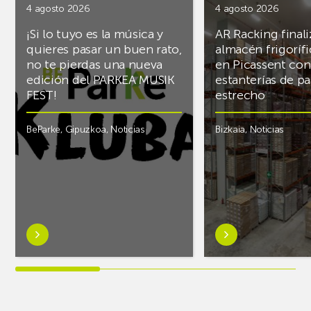
4 agosto 2026
4 agosto 2026
¡Si lo tuyo es la música y
AR Racking finali
quieres pasar un buen rato,
almacén frigoríf
no te pierdas una nueva
en Picassent con
edición del PARKEA MUSIK
estanterías de pa
FEST!
estrecho
BeParke
,
Gipuzkoa
,
Noticias
Bizkaia
,
Noticias
Saber
Saber
más
más
sobre¡Si
sobreAR
lo
Racking
tuyo
finaliza