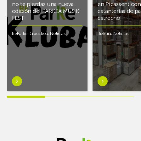
no te pierdas una nueva
en Picassent con
edición del PARKEA MUSIK
estanterías de pa
FEST!
estrecho
BeParke
,
Gipuzkoa
,
Noticias
Bizkaia
,
Noticias
Saber
Saber
más
más
sobre¡Si
sobreAR
lo
Racking
tuyo
finaliza
es
el
la
almacén
música
frigorífico
y
de