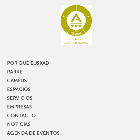
rato,
estanterías
no
de
te
pasillo
pierdas
estrecho
una
nueva
edición
del
PARKEA
POR QUÉ EUSKADI
MUSIK
PARKE
FEST!
CAMPUS
ESPACIOS
SERVICIOS
EMPRESAS
CONTACTO
NOTICIAS
AGENDA DE EVENTOS