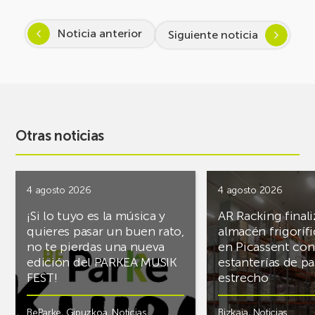
Noticia anterior
Siguiente noticia
Otras noticias
4 agosto 2026
4 agosto 2026
¡Si lo tuyo es la música y
AR Racking finali
quieres pasar un buen rato,
almacén frigoríf
no te pierdas una nueva
en Picassent con
edición del PARKEA MUSIK
estanterías de pa
FEST!
estrecho
BeParke
,
Gipuzkoa
,
Noticias
Bizkaia
,
Noticias