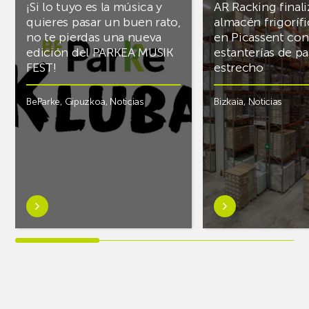
¡Si lo tuyo es la música y
AR Racking finali
quieres pasar un buen rato,
almacén frigoríf
no te pierdas una nueva
en Picassent con
edición del PARKEA MUSIK
estanterías de pa
FEST!
estrecho
BeParke
,
Gipuzkoa
,
Noticias
Bizkaia
,
Noticias
Saber
Saber
más
más
sobre¡Si
sobreAR
lo
Racking
tuyo
finaliza
es
el
la
almacén