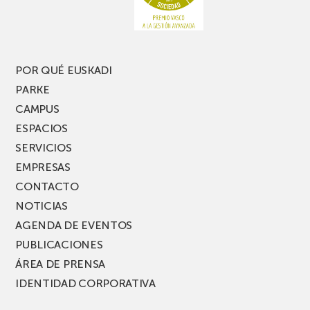
una
nueva
edición
del
PARKEA
POR QUÉ EUSKADI
MUSIK
PARKE
FEST!
CAMPUS
ESPACIOS
SERVICIOS
EMPRESAS
CONTACTO
NOTICIAS
AGENDA DE EVENTOS
PUBLICACIONES
ÁREA DE PRENSA
IDENTIDAD CORPORATIVA