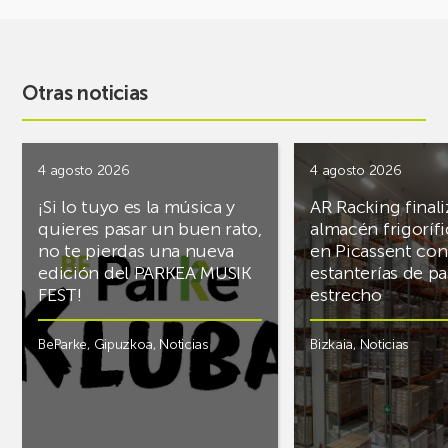
Otras noticias
4 agosto 2026
4 agosto 2026
¡Si lo tuyo es la música y
AR Racking finali
quieres pasar un buen rato,
almacén frigoríf
no te pierdas una nueva
en Picassent con
edición del PARKEA MUSIK
estanterías de pa
FEST!
estrecho
BeParke
,
Gipuzkoa
,
Noticias
Bizkaia
,
Noticias