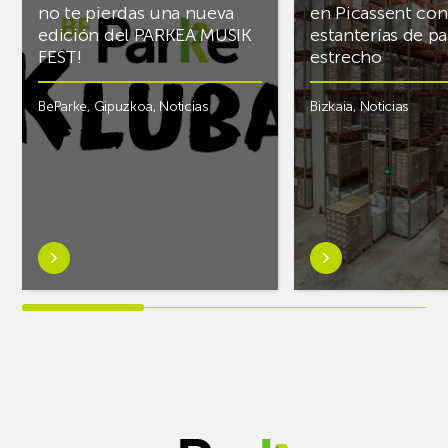
no te pierdas una nueva
en Picassent con
edición del PARKEA MUSIK
estanterías de pa
FEST!
estrecho
BeParke
,
Gipuzkoa
,
Noticias
Bizkaia
,
Noticias
Saber
Saber
más
más
sobre¡Si
sobreAR
lo
Racking
tuyo
finaliza
es
el
la
almacén
música
frigorífico
y
de