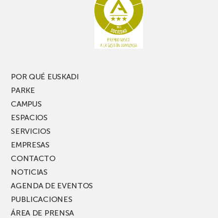
te
pasillo
pierdas
estrecho
una
nueva
edición
del
PARKEA
POR QUÉ EUSKADI
MUSIK
PARKE
FEST!
CAMPUS
ESPACIOS
SERVICIOS
EMPRESAS
CONTACTO
NOTICIAS
AGENDA DE EVENTOS
PUBLICACIONES
ÁREA DE PRENSA