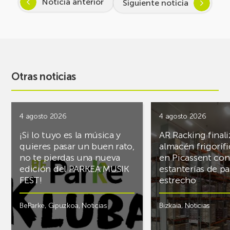
Noticia anterior
Siguiente noticia
Otras noticias
4 agosto 2026
4 agosto 2026
¡Si lo tuyo es la música y
AR Racking finali
quieres pasar un buen rato,
almacén frigoríf
no te pierdas una nueva
en Picassent con
edición del PARKEA MUSIK
estanterías de pa
FEST!
estrecho
BeParke
,
Gipuzkoa
,
Noticias
Bizkaia
,
Noticias