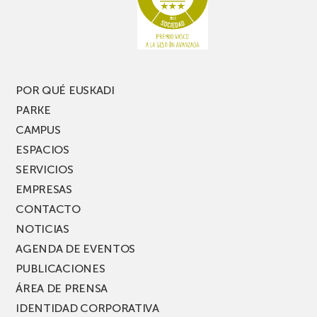
pierdas
estrecho
una
nueva
edición
del
PARKEA
POR QUÉ EUSKADI
MUSIK
PARKE
FEST!
CAMPUS
ESPACIOS
SERVICIOS
EMPRESAS
CONTACTO
NOTICIAS
AGENDA DE EVENTOS
PUBLICACIONES
ÁREA DE PRENSA
IDENTIDAD CORPORATIVA