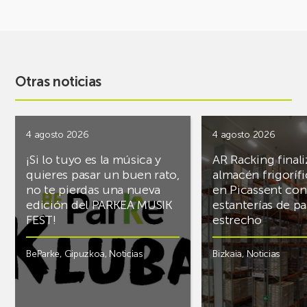
Otras noticias
4 agosto 2026
4 agosto 2026
¡Si lo tuyo es la música y
AR Racking finali
quieres pasar un buen rato,
almacén frigoríf
no te pierdas una nueva
en Picassent con
edición del PARKEA MUSIK
estanterías de pa
FEST!
estrecho
BeParke
,
Gipuzkoa
,
Noticias
Bizkaia
,
Noticias