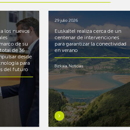
29 julio 2026
ta los nuevos
Euskaltel realiza cerca de un
ales
centenar de intervenciones
 marco de su
para garantizar la conectividad
total de 36
en verano
mpulsar desde
cnología para
Bizkaia
,
Noticias
cas del futuro
Saber
más
sobreEuskaltel