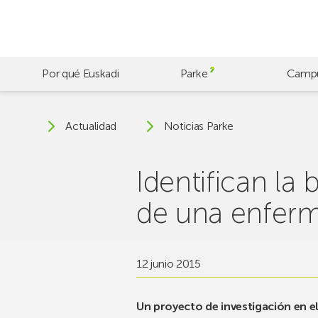
Skip
to
main
content
Por qué Euskadi
Parke
Camp
Actualidad
Noticias Parke
Identifican la
de una enferm
12 junio 2015
Un proyecto de investigación en e