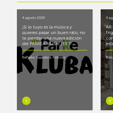
4 agosto 2026
4 ag
¡Si lo tuyo es la música y
AR 
quieres pasar un buen rato, no
fri
te pierdas una nueva edición
con
del PARKEA MUSIK FEST!
est
BeParke
,
Gipuzkoa
,
Noticias
Bizk
Saber
Sab
más
má
sobre¡Si
sob