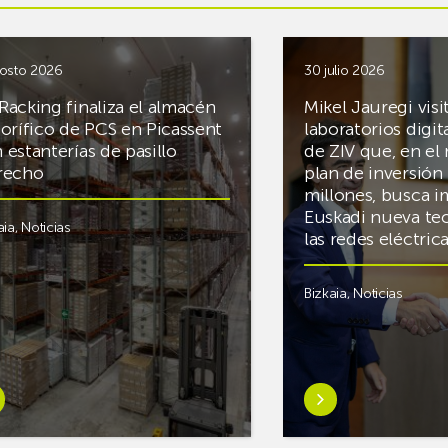
osto 2026
30 julio 2026
Racking finaliza el almacén
Mikel Jauregi visi
gorífico de PCS en Picassent
laboratorios digit
 estanterías de pasillo
de ZIV que, en el
recho
plan de inversión 
millones, busca i
Euskadi nueva te
aia
,
Noticias
las redes eléctri
Bizkaia
,
Noticias
er
Saber
s
más
reAR
sobreMikel