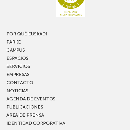
una
nueva
edición
del
PARKEA
POR QUÉ EUSKADI
MUSIK
PARKE
FEST!
CAMPUS
ESPACIOS
SERVICIOS
EMPRESAS
CONTACTO
NOTICIAS
AGENDA DE EVENTOS
PUBLICACIONES
ÁREA DE PRENSA
IDENTIDAD CORPORATIVA