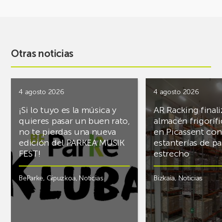
Otras noticias
4 agosto 2026
4 agosto 2026
¡Si lo tuyo es la música y
AR Racking finali
quieres pasar un buen rato,
almacén frigoríf
no te pierdas una nueva
en Picassent con
edición del PARKEA MUSIK
estanterías de pa
FEST!
estrecho
BeParke
,
Gipuzkoa
,
Noticias
Bizkaia
,
Noticias