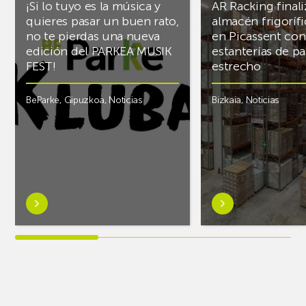
¡Si lo tuyo es la música y
AR Racking finali
quieres pasar un buen rato,
almacén frigoríf
no te pierdas una nueva
en Picassent con
edición del PARKEA MUSIK
estanterías de pa
FEST!
estrecho
BeParke
,
Gipuzkoa
,
Noticias
Bizkaia
,
Noticias
Saber
Saber
más
más
sobre¡Si
sobreAR
lo
Racking
tuyo
finaliza
es
el
la
almacén