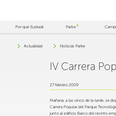
Skip
to
main
content
Por qué Euskadi
Parke
Camp
Actualidad
Noticias Parke
IV Carrera Po
27 febrero 2009
Mañana, a las cinco de la tarde, se di
Carrera Popular del Parque Tecnológic
junto al edificio Barco del recinto em