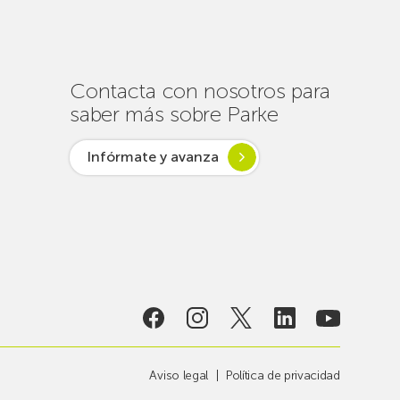
centenar
de
intervenciones
para
Contacta con nosotros para
garantizar
saber más sobre Parke
la
conectividad
Infórmate y avanza
en
verano
lsar desde
ogía
Aviso legal
Política de privacidad