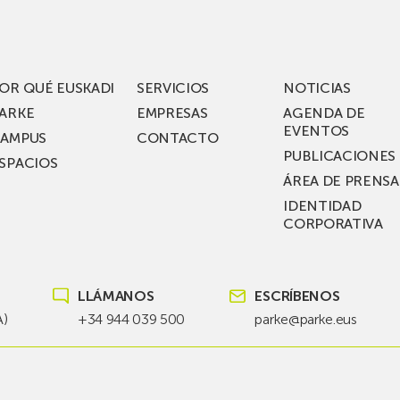
rífico
laboratorios
digitales
S
de ZIV que, en
el
OR QUÉ EUSKADI
SERVICIOS
NOTICIAS
ssent
marco
ARKE
EMPRESAS
AGENDA DE
de su
EVENTOS
AMPUS
CONTACTO
nterías
plan
PUBLICACIONES
SPACIOS
de
ÁREA DE PRENSA
llo
inversión total de
IDENTIDAD
recho
36
CORPORATIVA
millones, busca impu
Euskadi nueva tecnol
para
LLÁMANOS
ESCRÍBENOS
las
redes
A)
+34 944 039 500
parke@parke.eus
eléctricas
del
futuro