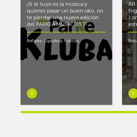
¡Si lo tuyo es la música y
AR 
quieres pasar un buen rato, no
fri
te pierdas una nueva edición
con
del PARKEA MUSIK FEST!
est
BeParke
,
Gipuzkoa
,
Noticias
Bizk
Saber
Sab
más
má
sobre¡Si
sob
lo
Rac
tuyo
final
es
el
la
alm