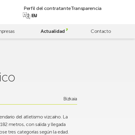
Perfil del contratante
Transparencia
EN
EU
presas
Actualidad
Contacto
ico
Bizkaia
endario del atletismo vizcaíno. La
182 metros, con salida y llegada
ose tres categorías según la edad.