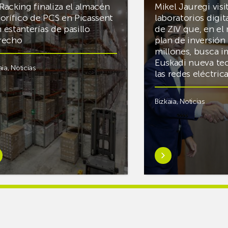
Racking finaliza el almacén
Mikel Jauregi visi
gorífico de PCS en Picassent
laboratorios digit
 estanterías de pasillo
de ZIV que, en el
recho
plan de inversión 
millones, busca i
Euskadi nueva te
aia
,
Noticias
las redes eléctri
Bizkaia
,
Noticias
er
Saber
s
más
reAR
sobreMikel
king
Jauregi
iza
visita
los
acén
nuevos