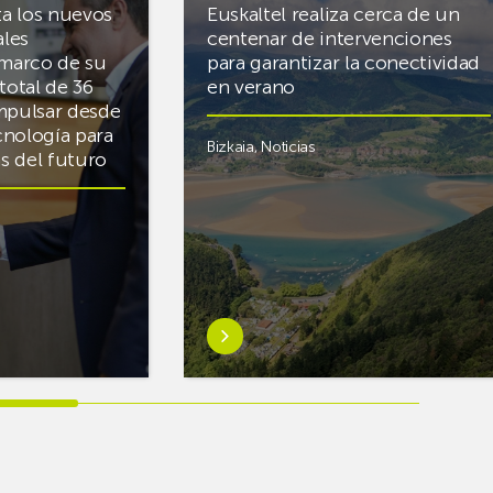
ta los nuevos
Euskaltel realiza cerca de un
ales
centenar de intervenciones
 marco de su
para garantizar la conectividad
total de 36
en verano
mpulsar desde
cnología para
Bizkaia
,
Noticias
cas del futuro
Saber
más
sobreEuskaltel
realiza
cerca
de
un