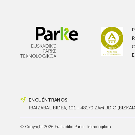
música
frigo
y
de
quieres
PC
pasar
en
P
un
Pica
P
buen
con
C
rato,
esta
E
no
de
te
pasi
pierdas
est
una
nueva
edición
ENCUÉNTRANOS
del
PARKEA
IBAIZABAL BIDEA, 101 - 48170 ZAMUDIO (BIZKAI
MUSIK
FEST!
© Copyright 2026 Euskadiko Parke Teknologikoa