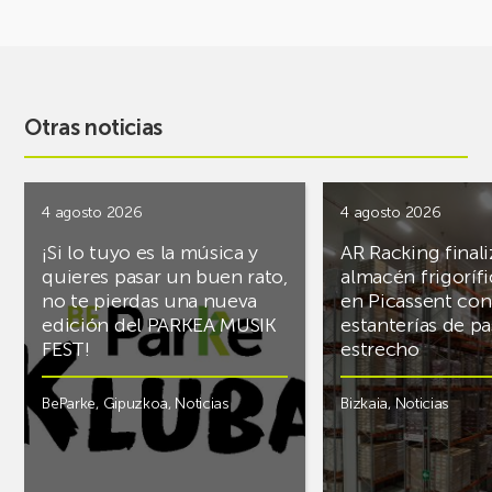
Otras noticias
4 agosto 2026
4 agosto 2026
¡Si lo tuyo es la música y
AR Racking finali
quieres pasar un buen rato,
almacén frigoríf
no te pierdas una nueva
en Picassent con
edición del PARKEA MUSIK
estanterías de pa
FEST!
estrecho
BeParke
,
Gipuzkoa
,
Noticias
Bizkaia
,
Noticias