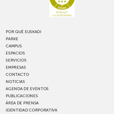
pierdas
estrecho
una
nueva
edición
del
PARKEA
POR QUÉ EUSKADI
MUSIK
PARKE
FEST!
CAMPUS
ESPACIOS
SERVICIOS
EMPRESAS
CONTACTO
NOTICIAS
AGENDA DE EVENTOS
PUBLICACIONES
ÁREA DE PRENSA
IDENTIDAD CORPORATIVA