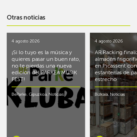
Otras noticias
4 agosto 2026
4 agosto 2026
¡Si lo tuyo es la música y
AR Racking finali
quieres pasar un buen rato,
almacén frigoríf
no te pierdas una nueva
en Picassent con
edición del PARKEA MUSIK
estanterías de pa
FEST!
estrecho
BeParke
,
Gipuzkoa
,
Noticias
Bizkaia
,
Noticias