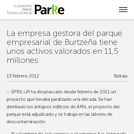
Skip
to
main
content
La empresa gestora del parque
empresarial de Burtzeña tiene
unos activos valorados en 11,5
millones
13 febrero 2012
Bizkaia
– SPRILUR ha desatascado desde febrero de 2011 un
proyecto que llevaba paralizado una década. Se han
derribado los antiguos edificios de ARN, el proyecto del
parque está adjudicado y se trabaja en las labores de
descontaminación.
– El calendario de actuaciones e inversiones fue entregado