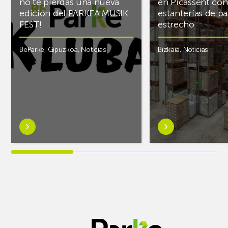
no te pierdas una nueva
en Picassent con
edición del PARKEA MUSIK
estanterías de pa
FEST!
estrecho
BeParke
,
Gipuzkoa
,
Noticias
Bizkaia
,
Noticias
Saber
Saber
más
más
sobre¡Si
sobreAR
lo
Racking
tuyo
finaliza
es
el
la
almacén
música
frigorífico
y
de