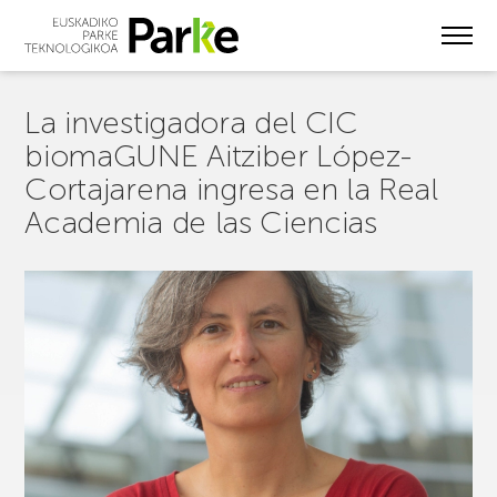
Skip
to
main
content
La investigadora del CIC
biomaGUNE Aitziber López-
Cortajarena ingresa en la Real
Academia de las Ciencias