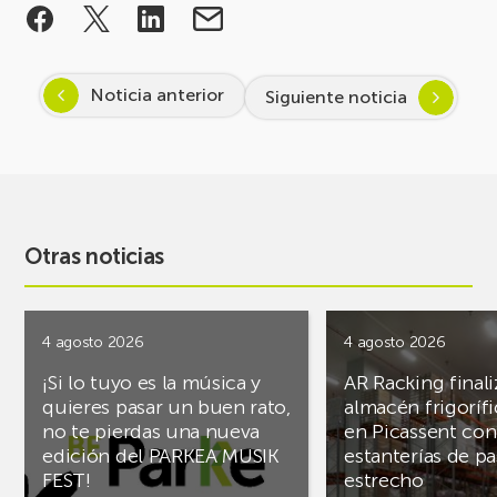
Noticia anterior
Siguiente noticia
Otras noticias
4 agosto 2026
4 agosto 2026
¡Si lo tuyo es la música y
AR Racking finali
quieres pasar un buen rato,
almacén frigoríf
no te pierdas una nueva
en Picassent con
edición del PARKEA MUSIK
estanterías de pa
FEST!
estrecho