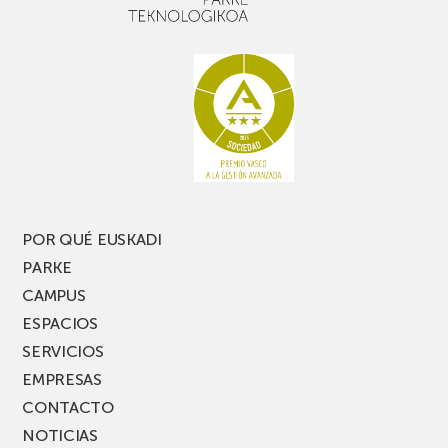
buen
con
rato,
estanterías
no
de
te
pasillo
pierdas
estrecho
una
nueva
edición
del
PARKEA
POR QUÉ EUSKADI
MUSIK
PARKE
FEST!
CAMPUS
ESPACIOS
SERVICIOS
EMPRESAS
CONTACTO
NOTICIAS