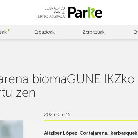
sak
Espazioak
Zerbitzuak
E
jarena biomaGUNE IKZko ik
rtu zen
2023-05-15
Aitziber López-Cortajarena, Ikerbasquek