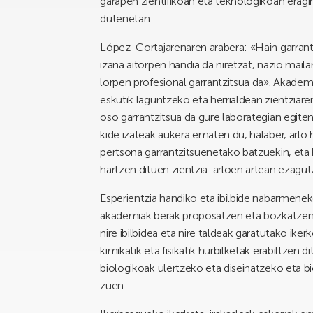
garapen zientifikoan eta teknologikoan eragina
dutenetan.
López-Cortajarenaren arabera: «Hain garrant
izana aitorpen handia da niretzat, nazio mail
lorpen profesional garrantzitsua da». Akade
eskutik laguntzeko eta herrialdean zientziar
oso garrantzitsua da gure laborategian egite
kide izateak aukera ematen du, halaber, arlo 
pertsona garrantzitsuenetako batzuekin, eta
hartzen dituen zientzia-arloen artean ezagut
Esperientzia handiko eta ibilbide nabarmeneko
akademiak berak proposatzen eta bozkatzen 
nire ibilbidea eta nire taldeak garatutako ike
kimikatik eta fisikatik hurbilketak erabiltzen
biologikoak ulertzeko eta diseinatzeko eta b
zuen.