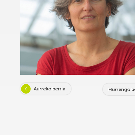
Aurreko berria
Hurrengo be