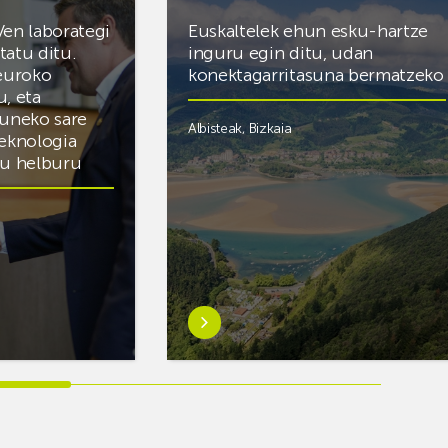
Ven laborategi
Euskaltelek ehun esku-hartze
itatu ditu.
inguru egin ditu, udan
 euroko
konektagarritasuna bermatzeko
u, eta
zuneko sare
Albisteak
,
Bizkaia
teknologia
du helburu
Ezagutu
gehiago:Euskaltelek
ategi
ehun
esku-
hartze
inguru