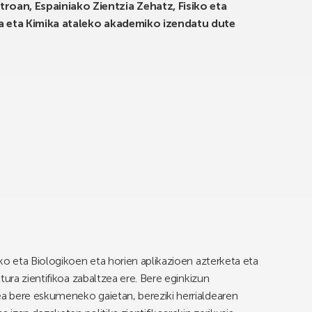
an, Espainiako Zientzia Zehatz, Fisiko eta
a eta Kimika ataleko akademiko izendatu dute
ko eta Biologikoen eta horien aplikazioen azterketa eta
tura zientifikoa zabaltzea ere. Bere eginkizun
a bere eskumeneko gaietan, bereziki herrialdearen