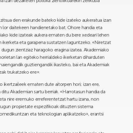
 izan dezaketen politika zientifikoarekin zerikusia
zitsua den erakunde bateko kide izateko aukeratua izan
an lor daitekeen handienetako bat. Ohore handia eta
miako kide izateak aukera ematen du bere xedeari lehen
en ikerketa eta garapena sustatzen laguntzeko. «Niretzat
n dugun zientziaz haragoko eragina izatea. Akademiako
horietan lan egiteko herrialdeko ikerketan diharduten
 haiengandik guztiengandik ikasteko, bai eta Akademiak
zak trukatzeko ere».
 ikertzaileek ematen dute aitorpen hori; izan ere,
ditu Akademian sartu berriak. «Harrotasun handia da
rketa nire eremuko erreferentetzat hartu izana, non
 ditugun propietate espezifikoak dituzten sistema
iomedikuntzan eta teknologian aplikatzeko», erantsi