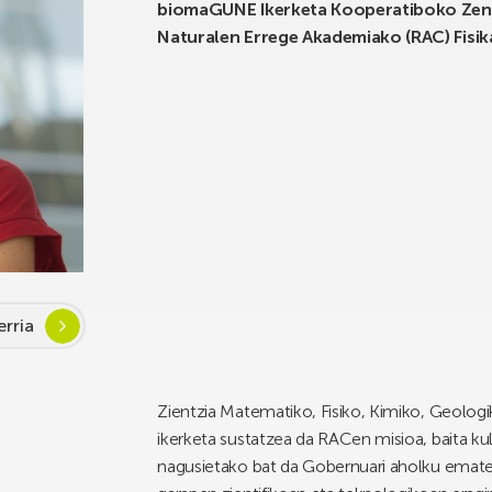
biomaGUNE Ikerketa Kooperatiboko Zentro
Naturalen Errege Akademiako (RAC) Fisik
rria
Zientzia Matematiko, Fisiko, Kimiko, Geologi
ikerketa sustatzea da RACen misioa, baita kul
nagusietako bat da Gobernuari aholku emate