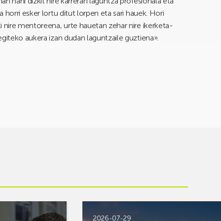
n nahi dizkit nire karreran laguntza profesionala eta
horri esker lortu ditut lorpen eta sari hauek. Hori
i nire mentoreena, urte hauetan zehar nire ikerketa-
egiteko aukera izan dudan laguntzaile guztiena».
2026-07-29