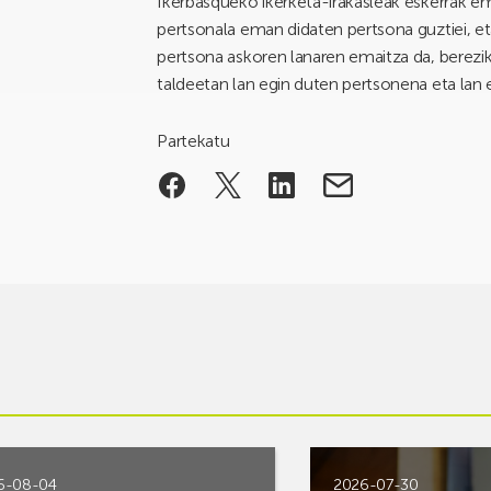
Ikerbasqueko ikerketa-irakasleak eskerrak ema
pertsonala eman didaten pertsona guztiei, eta 
pertsona askoren lanaren emaitza da, berezik
taldeetan lan egin duten pertsonena eta lan 
Partekatu
6-08-04
2026-07-30