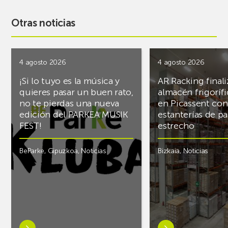
Otras noticias
4 agosto 2026
4 agosto 2026
¡Si lo tuyo es la música y
AR Racking finali
quieres pasar un buen rato,
almacén frigoríf
no te pierdas una nueva
en Picassent con
edición del PARKEA MUSIK
estanterías de pa
FEST!
estrecho
BeParke
,
Gipuzkoa
,
Noticias
Bizkaia
,
Noticias
Saber
Saber