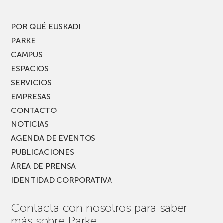
edición
del
PARKEA
POR QUÉ EUSKADI
MUSIK
PARKE
FEST!
CAMPUS
ESPACIOS
SERVICIOS
EMPRESAS
CONTACTO
NOTICIAS
AGENDA DE EVENTOS
PUBLICACIONES
ÁREA DE PRENSA
IDENTIDAD CORPORATIVA
Contacta con nosotros para saber
más sobre Parke