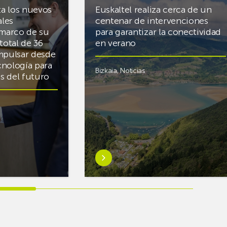
ta los nuevos
Euskaltel realiza cerca de un
ales
centenar de intervenciones
 marco de su
para garantizar la conectividad
total de 36
en verano
mpulsar desde
cnología para
Bizkaia
,
Noticias
cas del futuro
Saber
más
sobreEuskaltel
realiza
cerca
de