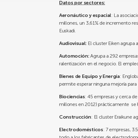
Datos por sectores:
Aeronáutico y espacial
: La asociac
millones, un 3,61% de incremento res
Euskadi.
Audiovisual:
El cluster Eiken agrupa 
Automoción:
Agrupa a 292 empresas
ralentización en el negocio. El emple
Bienes de Equipo y Energía
: Englob
permite esperar ninguna mejoría para
Biociencias
: 45 empresas y cerca de 
millones en 2012) prácticamente se h
Construcción
: El cluster Eraikune 
Electrodomésticos
: 7 empresas, 3
todo a los fabricantes de electrodo