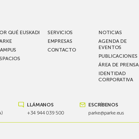
acén
nuevos
rífico
laboratorios
digitales
S
de ZIV que, en
el
OR QUÉ EUSKADI
SERVICIOS
NOTICIAS
ssent
marco
ARKE
EMPRESAS
AGENDA DE
de su
EVENTOS
AMPUS
CONTACTO
nterías
plan
PUBLICACIONES
SPACIOS
de
ÁREA DE PRENSA
llo
inversión total de
IDENTIDAD
recho
36
CORPORATIVA
millones, busca impu
Euskadi nueva tecnol
para
LLÁMANOS
ESCRÍBENOS
las
redes
A)
+34 944 039 500
parke@parke.eus
eléctricas
del
futuro