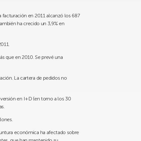
 facturación en 2011 alcanzó los 687
 también ha crecido un 3,9% en
2011.
ás que en 2010. Se prevé una
ción. La cartera de pedidos no
nversión en I+D (en torno a los 30
as.
lones.
oyuntura económica ha afectado sobre
ntes, que han mantenido su