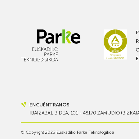
la
alm
música
frigo
y
de
quieres
PC
pasar
en
P
un
Pica
P
buen
con
C
rato,
esta
E
no
de
te
pasi
pierdas
est
una
nueva
edición
ENCUÉNTRANOS
del
PARKEA
IBAIZABAL BIDEA, 101 - 48170 ZAMUDIO (BIZKAI
MUSIK
FEST!
© Copyright 2026 Euskadiko Parke Teknologikoa