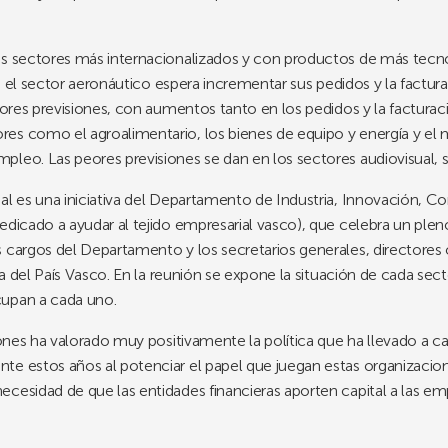
os sectores más internacionalizados y con productos de más tecn
sí, el sector aeronáutico espera incrementar sus pedidos y la fact
ejores previsiones, con aumentos tanto en los pedidos y la factura
res como el agroalimentario, los bienes de equipo y energía y e
leo. Las peores previsiones se dan en los sectores audiovisual, si
ial es una iniciativa del Departamento de Industria, Innovación, 
edicado a ayudar al tejido empresarial vasco), que celebra un plen
 cargos del Departamento y los secretarios generales, directores 
ria del País Vasco. En la reunión se expone la situación de cada sect
cupan a cada uno.
ciones ha valorado muy positivamente la política que ha llevado a 
e estos años al potenciar el papel que juegan estas organizacione
cesidad de que las entidades financieras aporten capital a las em