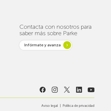
un
centenar
de
intervenciones
para
Contacta con nosotros para
garantizar
saber más sobre Parke
la
conectividad
Infórmate y avanza
en
verano
lsar desde
ogía
Aviso legal
Política de privacidad