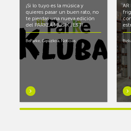
¡Si lo tuyo es la música y
AR 
quieres pasar un buen rato, no
fri
te pierdas una nueva edición
con
del PARKEA MUSIK FEST!
est
BeParke
,
Gipuzkoa
,
Noticias
Bizk
Saber
Sab
más
má
sobre¡Si
sob
lo
Rac
tuyo
final
es
el