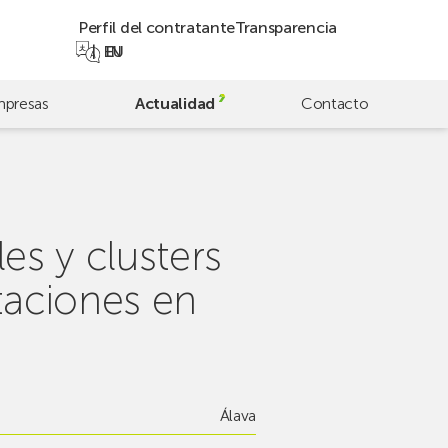
Perfil del contratante
Transparencia
EN
EU
presas
Actualidad
Contacto
es y clusters
taciones en
Álava