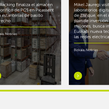
Racking finaliza el almacén
Mikel Jauregi visi
gorífico de PCS en Picassent
laboratorios digit
 estanterías de pasillo
de ZIV que, en el
recho
plan de inversión 
millones, busca i
Euskadi nueva te
aia
,
Noticias
las redes eléctri
Bizkaia
,
Noticias
er
Saber
s
más
reAR
sobreMikel
king
Jauregi
iza
visita
los