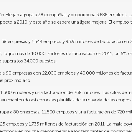
ión Hegan agrupa a 38 compañías y proporciona 3.888 empleos. La
pecto a 2010, y este año se espera una ligera mejoría. El empleo
a 38 empresas y 1.544 empleos y 93,9 millones de facturación en 
, logró más de 10.000 millones de facturación en 2011, un 5% m
o supera los 34.000 puestos.
a a 90 empresas con 22.000 empleos y 40.000 millones de factura
 el próximo año.
1.300 empleos y una facturación de 268 millones.. Las cifras de i
an mantenido así como las plantillas de la mayoría de las empres
agrupa a 80 empresas, 11.500 empleos y una facturación de 720 mil
.525 empleos y 1.735 millones de facturación en 2011. La mala c
mésticos y en mucha menor medida a los fabricantes de compone