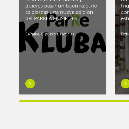
quieres pasar un buen rato, no
fri
te pierdas una nueva edición
con
del PARKEA MUSIK FEST!
est
BeParke
,
Gipuzkoa
,
Noticias
Bizk
Saber
Sab
más
má
sobre¡Si
sob
lo
Rac
tuyo
final
es
el
la
alm