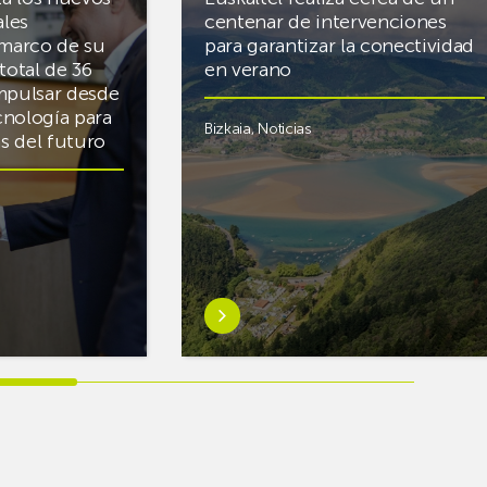
ales
centenar de intervenciones
 marco de su
para garantizar la conectividad
total de 36
en verano
mpulsar desde
cnología para
Bizkaia
,
Noticias
cas del futuro
Saber
más
sobreEuskaltel
realiza
cerca
de
un