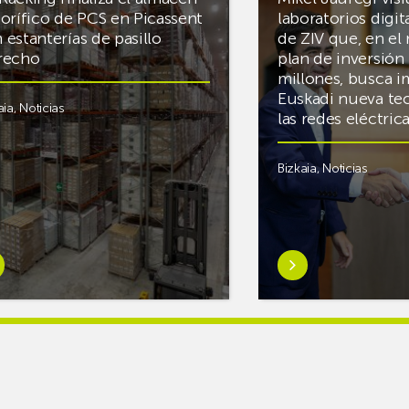
gorífico de PCS en Picassent
laboratorios digit
 estanterías de pasillo
de ZIV que, en el
recho
plan de inversión 
millones, busca i
Euskadi nueva te
aia
,
Noticias
las redes eléctri
Bizkaia
,
Noticias
er
Saber
s
más
reAR
sobreMikel
king
Jauregi
iza
visita
los
acén
nuevos