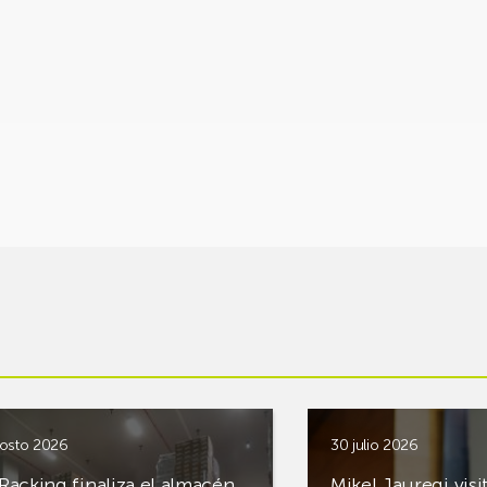
osto 2026
30 julio 2026
Racking finaliza el almacén
Mikel Jauregi visi