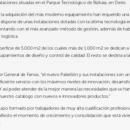
alaciones situadas en el Parque Tecnológico de Bizkaia, en Derio.
 la adquisición del más moderno equipamiento han requerido una fu
dispone de unas instalaciones dotadas con la última tecnología e
 contando con el más avanzado método de gestión, además de ha
logística.
perficie de 5.000 m2 de los cuales más de 1.000 m2 se dedican a
ipamientos de diseño y control de calidad. El resto se destina a l
or General de Fanox, “el nuevo Pabellón y sus instalaciones son un
ciente servicio con los máximos niveles de innovación, desarroll
 así poder atender de la mejor manera las necesidades que se han 
uestro catálogo con nuevos e innovadores productos.”
ipo formado por trabajadores de muy alta cualificación profesion
fiesto el momento de crecimiento y consolidación que está vivie
.