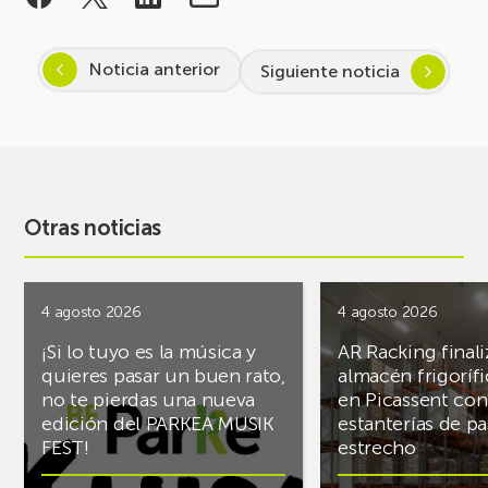
Noticia anterior
Siguiente noticia
Otras noticias
4 agosto 2026
4 agosto 2026
¡Si lo tuyo es la música y
AR Racking finali
quieres pasar un buen rato,
almacén frigoríf
no te pierdas una nueva
en Picassent con
edición del PARKEA MUSIK
estanterías de pa
FEST!
estrecho