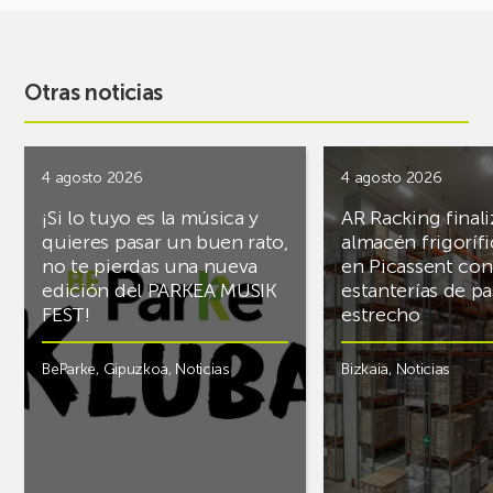
Otras noticias
4 agosto 2026
4 agosto 2026
¡Si lo tuyo es la música y
AR Racking finali
quieres pasar un buen rato,
almacén frigoríf
no te pierdas una nueva
en Picassent con
edición del PARKEA MUSIK
estanterías de pa
FEST!
estrecho
BeParke
,
Gipuzkoa
,
Noticias
Bizkaia
,
Noticias